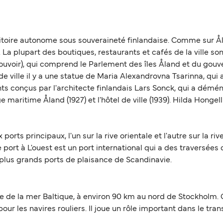
rritoire autonome sous souveraineté finlandaise. Comme sur 
 La plupart des boutiques, restaurants et cafés de la ville so
pouvoir), qui comprend le Parlement des îles Åland et du gouv
e ville il y a une statue de Maria Alexandrovna Tsarinna, qui
s conçus par l'architecte finlandais Lars Sonck, qui a démén
 maritime Åland (1927) et l'hôtel de ville (1939). Hilda Honge
orts principaux, l'un sur la rive orientale et l'autre sur la r
ort à L'ouest est un port international qui a des traversées q
s plus grands ports de plaisance de Scandinavie.
te de la mer Baltique, à environ 90 km au nord de Stockholm. C
ur les navires rouliers. Il joue un rôle important dans le tran