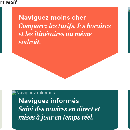
rries?
Naviguez moins cher
Comparez les tarifs, les horaires
et les itinéraires au même
endroit.
Naviguez informés
Suivi des navires en direct et
mises à jour en temps réel.