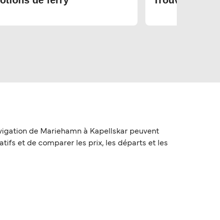
otions de ferry
Trouvez les bi
avigation de Mariehamn à Kapellskar peuvent
atifs et de comparer les prix, les départs et les