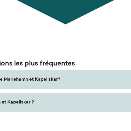
ons les plus fréquentes
tre Mariehamn et Kapellskar?
Veuillez consulter notre Deal Finder pour des itinéraires altern
 et Kapellskar ?
st de 0 miles nautiques.