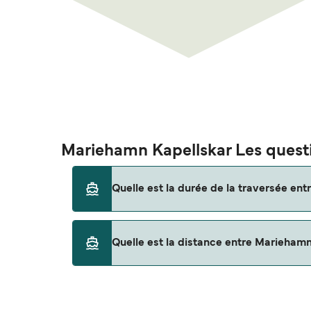
Mariehamn Kapellskar Les questi
Quelle est la durée de la traversée en
Cet itinéraire n'est actuellement pas assuré. 
Quelle est la distance entre Mariehamn
La distance entre Mariehamn et Kapellskar e