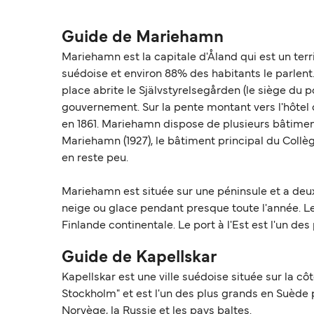
Guide de Mariehamn
Mariehamn est la capitale d'Åland qui est un te
suédoise et environ 88% des habitants le parlent.
place abrite le Självstyrelsegården (le siège du 
gouvernement. Sur la pente montant vers l'hôtel d
en 1861. Mariehamn dispose de plusieurs bâtiment
Mariehamn (1927), le bâtiment principal du Collège
en reste peu.
Mariehamn est située sur une péninsule et a deux p
neige ou glace pendant presque toute l'année. Le p
Finlande continentale. Le port à l'Est est l'un de
Guide de Kapellskar
Kapellskar est une ville suédoise située sur la cô
Stockholm" et est l'un des plus grands en Suède po
Norvège, la Russie et les pays baltes.