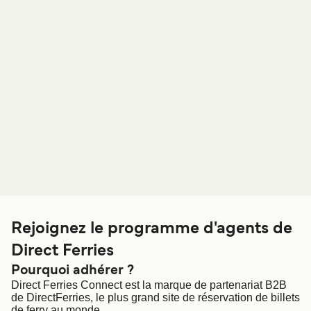
United States
Россия
Portugal
Catalan
대한민국
Suomi
Slovensko
Nederland
Česká republika
Australia
España
New Zealand
日本
Sverige
Ireland
Danmark
Rejoignez le programme d'agents de
中国
Türkiye
Direct Ferries
العربية
UK
Pourquoi adhérer ?
Direct Ferries Connect est la marque de partenariat B2B
Österreich (DE)
Italia
de DirectFerries, le plus grand site de réservation de billets
de ferry au monde.