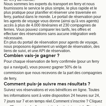
Canada
België (NL)
Nous sommes les experts du transport en ferry et nous
fournissons le service le plus simple, le plus rapide et le
Ελλάδα
Polska
plus pratique pour planifier et réserver une traversée en
ferry, partout dans le monde. Le portail de réservation pour
Deutschland
Schweiz (DE)
les agents de voyage vous donne (ainsi qu'à vos agents)
accès à plus de 4.000 itinéraires et 230 compagnies de
ferries. Vous pouvez comparer les tarifs, les offres et
Norge
Україна
effectuer des réservations sans aucune intégration web
nécessaire.
Indonesia
المغرب
En plus du portail de réservation pour agents de voyage,
nous proposons également un widget de réservation, des
liens de suivi, et une API de réservation.
Combien vais-je gagner ?
Pour chaque réservation de ferry confirmée (pour un ferry
qui a navigué), vous pouvez gagner 50% de la
commission que nous recevons de la part des compagnies
de ferry.
Comment puis-je suivre mes résultats ?
Suivez vos réservations et vos bénéfices en ligne. Toutes
les informations sont à votre disposition 24 heures sur 24,
7 jours sur 7 et en temps réel.Comment s'inscrire ? Cliquez