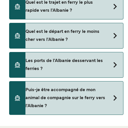
Quel est le trajet en ferry le plus
Corfou
rapide vers l'Albanie ?
Bari
La traversée en ferry la plus rapide vers l'Albanie
Brindisi
Quel est le départ en ferry le moins
est sur la route Corfou - Saranda, avec une durée
cher vers l'Albanie ?
Ancône
du trajet d’environ 30 minutes.
La traversée en ferry la moins chère vers l'Albanie
Les ports de l'Albanie desservant les
coûte $178 sur la route Brindisi - Vlora. Prix hors
ferries ?
frais de réservation.
Les ports de l'Albanie avec des départs de ferries
Puis-je être accompagné de mon
disponibles sont
animal de compagnie sur le ferry vers
Saranda
l'Albanie ?
Durres
C'est la compagnie de ferry qui détermine si les
Vlora