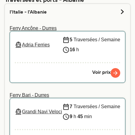
Traversées et ports - Albanie
l'Italie - l'Albanie
Ferry Ancône - Durres
5
Traversées / Semaine
Adria Ferries
16
h
Voir prix
Ferry Bari - Durres
7
Traversées / Semaine
Grandi Navi Veloci
9
h
45
min