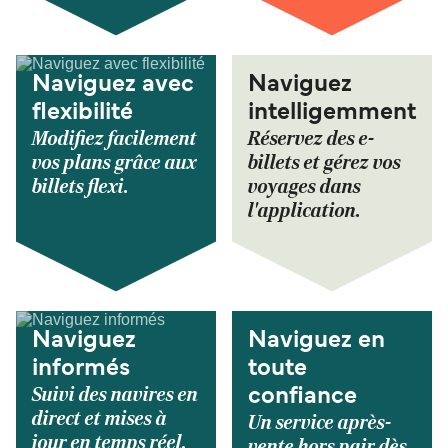
Naviguez avec
Naviguez
flexibilité
intelligemment
Modifiez facilement
Réservez des e-
vos plans grâce aux
billets et gérez vos
billets flexi.
voyages dans
l'application.
Naviguez
Naviguez en
informés
toute
Suivi des navires en
confiance
direct et mises à
Un service après-
jour en temps réel.
vente hors pair dès