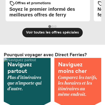
Offres et promotions
O
Soyez le premier informé des
Nou
meilleures offres de ferry
fer
Voir toutes les offres spéciales
Pourquoi voyager avec Direct Ferries?
Naviguez
Naviguez
partout
moins cher
Plus d'itinéraires
Comparez les tarifs,
que n'importe qui
les horaires et les
d'autre.
itinéraires au
même endroit.