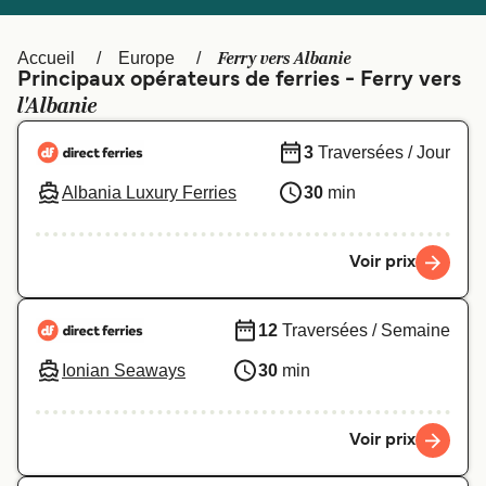
Canada
België (NL)
Ελλάδα
Polska
Ferry vers Albanie
Accueil
Europe
Principaux opérateurs de ferries - Ferry vers
Deutschland
Schweiz (DE)
l'Albanie
Norge
Україна
3
Traversées / Jour
Indonesia
المغرب
Albania Luxury Ferries
30
min
Voir prix
12
Traversées / Semaine
Ionian Seaways
30
min
Voir prix