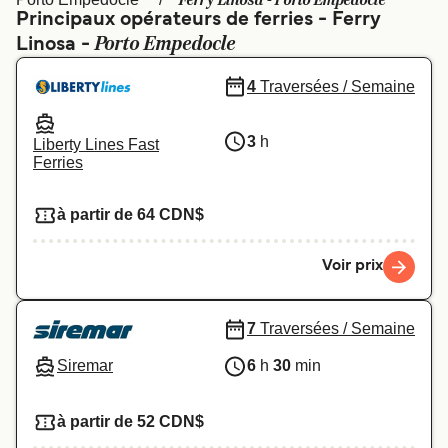
Ferry Linosa - Porto Empedocle
Canada
België (NL)
Principaux opérateurs de ferries - Ferry
Porto Empedocle
Linosa -
Ελλάδα
Polska
Deutschland
Schweiz (DE)
4
Traversées / Semaine
Norge
Україна
3
h
Liberty Lines Fast
Ferries
Indonesia
المغرب
à partir de 64 CDN$
Voir prix
7
Traversées / Semaine
Siremar
6
h
30
min
à partir de 52 CDN$