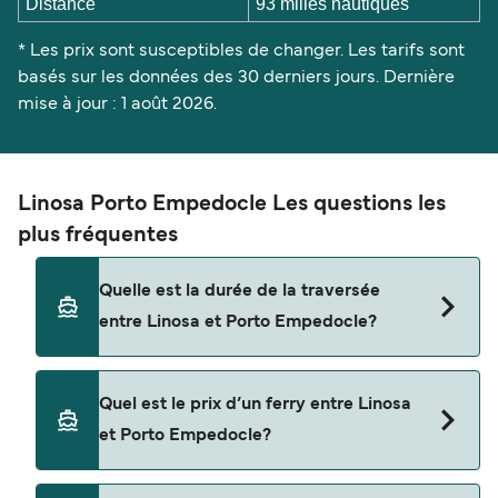
Distance
93 milles nautiques
* Les prix sont susceptibles de changer. Les tarifs sont
basés sur les données des 30 derniers jours. Dernière
mise à jour : 1 août 2026.
Linosa Porto Empedocle Les questions les
plus fréquentes
Quelle est la durée de la traversée
entre Linosa et Porto Empedocle?
La traversée en ferry de Linosa à Porto
Quel est le prix d’un ferry entre Linosa
Empedocle est d'environ 6 heures 30 minutes. La
et Porto Empedocle?
durée des traversées peut varier d'une saison à
l'autre. Nous vous conseillons donc de vérifier ce