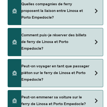
qu'il en est, pour le départ de votre choix.
Le tarif d’une traversée en ferry de Linosa à Porto
Quelles compagnies de ferry
Empedocle peut varier selon la saison. Le prix
proposent la liaison entre Linosa et
moyen de Linosa à Porto Empedocle est de $149.
Porto Empedocle?
Prix hors frais de réservation.
Il y a 2 compagnies de ferry populaires pour
Comment puis-je réserver des billets
naviguer de Linosa à Porto Empedocle. Il s'agit
de ferry de Linosa et Porto
de
Empedocle?
Liberty Lines Fast Ferries
Siremar
Réservez des ferries de Linosa à Porto
Peut-on voyager en tant que passager
Empedocle en utilisant notre moteur de
piéton sur le ferry de Linosa et Porto
recherche et consultez notre page d'offres pour
Empedocle?
consulter les dernières promotions disponibles.
Oui, vous pouvez voyager en tant que passager
Peut-on emmener sa voiture sur le
piéton de Linosa à Porto Empedocle avec
ferry de Linosa et Porto Empedocle?