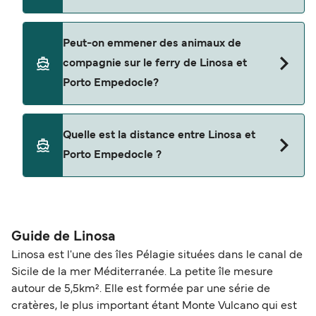
Liberty Lines Fast Ferries
Siremar
Oui, vous pouvez voyager avec un véhicule de
Peut-on emmener des animaux de
Linosa à Porto Empedocle a avec
compagnie sur le ferry de Linosa et
Siremar
Porto Empedocle?
Oui, les animaux de compagnie sont autorisés à
Quelle est la distance entre Linosa et
bord du ferry. Vous aurez peut-être besoin d'un
Porto Empedocle ?
passeport pour animaux et d'autres documents.
Vous pouvez actuellement emmener des
animaux à bord des ferries avec
La distance entre Linosa et Porto Empedocle est
de 93 miles nautiques.
Liberty Lines Fast Ferries
Guide de Linosa
Linosa est l'une des îles Pélagie situées dans le canal de
Sicile de la mer Méditerranée. La petite île mesure
autour de 5,5km². Elle est formée par une série de
cratères, le plus important étant Monte Vulcano qui est