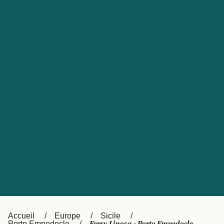
United States
Россия
Portugal
Catalan
대한민국
Suomi
Slovensko
Nederland
Česká republika
Australia
España
New Zealand
日本
Sverige
Ireland
Danmark
中国
Türkiye
العربية
UK
Österreich (DE)
Italia
Accueil
Europe
Sicile
Porto Empedocle