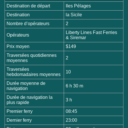
Destination de départ
Iles Pélages
Destination
la Sicile
Nombre d’opérateurs
2
Liberty Lines Fast Ferries
Opérateurs
& Siremar
Prix moyen
$149
Traversées quotidiennes
2
moyennes
Traversées
10
hebdomadaires moyennes
Durée moyenne de
6 h 30 m
navigation
Durée de navigation la
3 h
plus rapide
Premier ferry
08:45
Dernier ferry
23:00