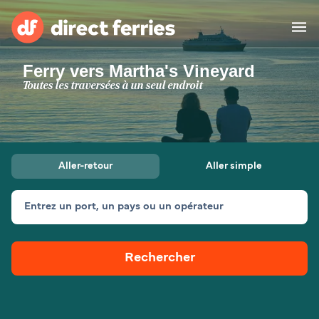
Ferry vers Martha's Vineyard
Compagnies de ferry
Toutes les traversées à un seul endroit
Pays
Billet de bateau
Aller-retour
Aller simple
Traversées et ports
Hébergement
Ferries
Entrez un port, un pays ou un opérateur
Canada (FR)
Rechercher
Mon Compte
Suisse (FR)
France
Service Client
Belgique (FR)
Maroc (FR)