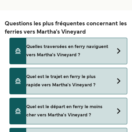
Questions les plus fréquentes concernant les
ferries vers Martha's Vineyard
Quelles traversées en ferry naviguent
vers Martha's Vineyard ?
Les ferries vers Martha's Vineyard naviguent
Quel est le trajet en ferry le plus
depuis
rapide vers Martha's Vineyard ?
Falmouth
Hyannis
La traversée en ferry la plus rapide vers Martha's
Quel est le départ en ferry le moins
Vineyard est sur la route Falmouth - Oak Bluffs,
Nantucket
cher vers Martha's Vineyard ?
avec une durée du trajet d’environ 35 minutes.