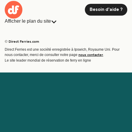
Besoin d'aide ?
Afficher le plan du site
Ferries
Réservations
Pays
Hébergement
© Direct Ferries.com
Compagnies de ferry
Direct Ferries est une société enregistrée à Ipswich, Royaume Uni. Pour
Traversées et ports
nous contacter, merci de consulter notre page
.
nous contacter
Billet de bateau
Le site leader mondial de réservation de ferry en ligne
Compte
Aide et assistance
Gérer ma réservation
Contactez nous
Confirmation de la réservation
Service Client
Aide
À propos de Direct
Travaillez avec nous
Ferries
Programme d'affiliation
Sites internationaux
Programme d'agent
À propos