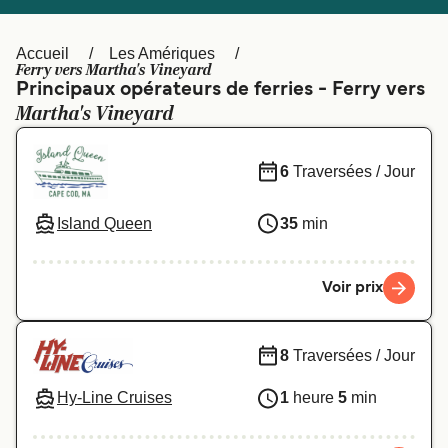
Canada
België (NL)
Ελλάδα
Polska
Accueil
Les Amériques
Ferry vers Martha's Vineyard
Deutschland
Schweiz (DE)
Principaux opérateurs de ferries - Ferry vers
Martha's Vineyard
Norge
Україна
Indonesia
المغرب
6
Traversées / Jour
Island Queen
35
min
Voir prix
8
Traversées / Jour
Hy-Line Cruises
1
heure
5
min