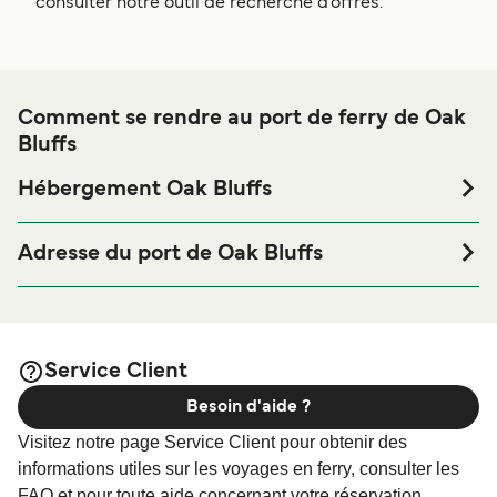
consulter notre outil de recherche d'offres.
Comment se rendre au port de ferry de Oak
Bluffs
Hébergement Oak Bluffs
Si vous souhaitez passer la nuit au port de ferry de Oak
Bluffs ou à proximité, avant ou après votre voyage ou si
Adresse du port de Oak Bluffs
vous êtes à la recherche de logements pour votre séjour,
Dockside Marina, Circuit Avenue Ext, Oak Bluffs, Martha’s
merci de bien vouloir visiter notre page
Hébergement Oak
Vineyard, Massachusetts 0255
afin de bénéficier des meilleurs prix de notre large
Bluffs
sélection de logements en ligne !
Service Client
Besoin d'aide ?
Visitez notre page Service Client pour obtenir des
informations utiles sur les voyages en ferry, consulter les
FAQ et pour toute aide concernant votre réservation.