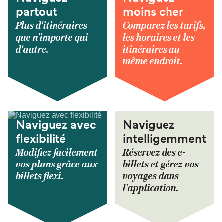
partout
moins cher
Plus d'itinéraires
Comparez les tarifs,
que n'importe qui
les horaires et les
d'autre.
itinéraires au
même endroit.
Naviguez avec
Naviguez
flexibilité
intelligemment
Modifiez facilement
Réservez des e-
vos plans grâce aux
billets et gérez vos
billets flexi.
voyages dans
l'application.