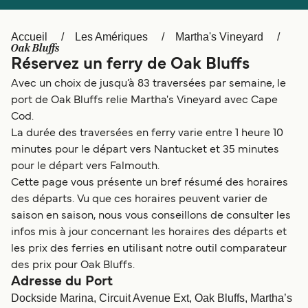
Canada
België (NL)
Ελλάδα
Polska
Accueil
Les Amériques
Martha's Vineyard
Oak Bluffs
Deutschland
Schweiz (DE)
Réservez un ferry de Oak Bluffs
Avec un choix de jusqu’à 83 traversées par semaine, le
Norge
Україна
port de Oak Bluffs relie Martha's Vineyard avec Cape
Indonesia
المغرب
Cod.
La durée des traversées en ferry varie entre 1 heure 10
minutes pour le départ vers Nantucket et 35 minutes
pour le départ vers Falmouth.
Cette page vous présente un bref résumé des horaires
des départs. Vu que ces horaires peuvent varier de
saison en saison, nous vous conseillons de consulter les
infos mis à jour concernant les horaires des départs et
les prix des ferries en utilisant notre outil comparateur
des prix pour Oak Bluffs.
Adresse du Port
Dockside Marina, Circuit Avenue Ext, Oak Bluffs, Martha’s