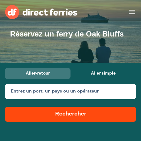
Réservez un ferry de Oak Bluffs
Compagnies de ferry
Pays
Billet de bateau
Aller-retour
Aller simple
Traversées et ports
Hébergement
Ferries
Entrez un port, un pays ou un opérateur
Canada (FR)
Rechercher
Mon Compte
Suisse (FR)
France
Service Client
Belgique (FR)
Maroc (FR)