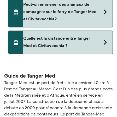
Oui, vous pouvez voyager avec un véhicule de
Peut-on emmener des animaux de
Tanger Med à Civitavecchia a avec
compagnie sur le ferry de Tanger Med
Grandi Navi Veloci
et Civitavecchia?
Les animaux de compagnie ne sont actuellement
Quelle est la distance entre Tanger
pas autorisés à bord pour les traversées entre
Med et Civitavecchia ?
Tanger Med et Civitavecchia.
La distance entre Tanger Med et Civitavecchia
est de 1104 miles nautiques.
Guide de Tanger Med
Tanger-Med est un port de fret situé à environ 40 km à
l'est de Tanger au Maroc. C'est l'un des plus grands ports
de la Méditerranée et d'Afrique, entré en service en
juillet 2007. La construction de la deuxième phase a
débuté en 2009 pour répondre à la demande croissante
d'expéditions de conteneurs. Le port de Tanger-Med