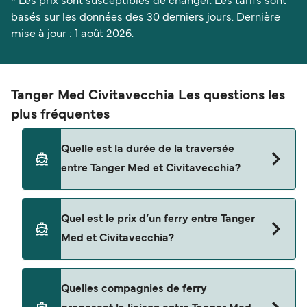
* Les prix sont susceptibles de changer. Les tarifs sont
basés sur les données des 30 derniers jours. Dernière
mise à jour : 1 août 2026.
Tanger Med Civitavecchia Les questions les
plus fréquentes
Quelle est la durée de la traversée
entre Tanger Med et Civitavecchia?
La traversée en ferry de Tanger Med à
Quel est le prix d’un ferry entre Tanger
Civitavecchia est d'environ 68 heures. La durée
Med et Civitavecchia?
des traversées peut varier d'une saison à l'autre.
Nous vous conseillons donc de vérifier ce qu'il en
est, pour le départ de votre choix.
Le tarif d’une traversée en ferry de Tanger Med à
Quelles compagnies de ferry
Civitavecchia peut varier selon la saison. Le prix