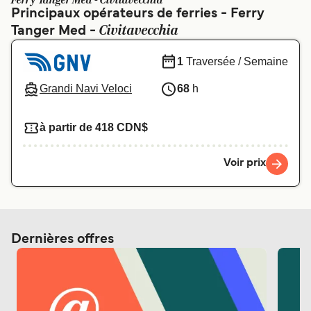
Ferry Tanger Med - Civitavecchia
Canada
België (NL)
Principaux opérateurs de ferries - Ferry
Civitavecchia
Tanger Med -
Ελλάδα
Polska
Deutschland
Schweiz (DE)
1
Traversée / Semaine
Norge
Україна
Grandi Navi Veloci
68
h
Indonesia
المغرب
à partir de 418 CDN$
Voir prix
Dernières offres