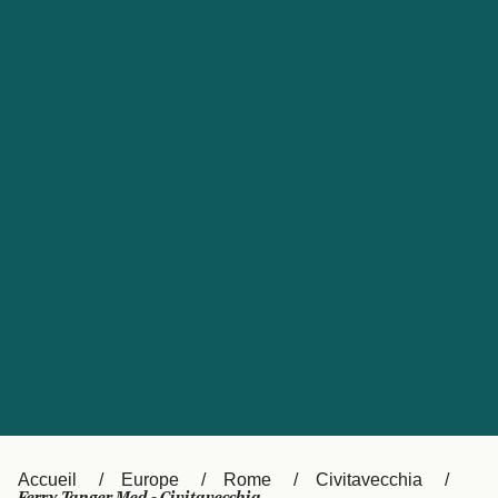
United States
Россия
Portugal
Catalan
대한민국
Suomi
Slovensko
Nederland
Česká republika
Australia
España
New Zealand
日本
Sverige
Ireland
Danmark
中国
Türkiye
العربية
UK
Österreich (DE)
Italia
Accueil
Europe
Rome
Civitavecchia