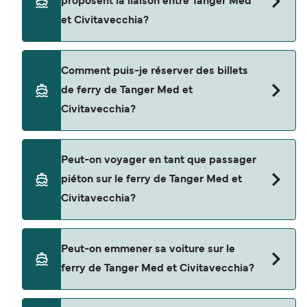
proposent la liaison entre Tanger Med
moyen de Tanger Med à Civitavecchia est de
et Civitavecchia?
$549. Prix hors frais de réservation.
Cette traversée en ferry est opérée par Grandi
Comment puis-je réserver des billets
Navi Veloci.
de ferry de Tanger Med et
Civitavecchia?
Réservez des ferries de Tanger Med à
Peut-on voyager en tant que passager
Civitavecchia en utilisant notre moteur de
piéton sur le ferry de Tanger Med et
recherche et consultez notre page d'offres pour
Civitavecchia?
consulter les dernières promotions disponibles.
Oui, vous pouvez voyager en tant que passager
Peut-on emmener sa voiture sur le
piéton de Tanger Med à Civitavecchia avec
ferry de Tanger Med et Civitavecchia?
Grandi Navi Veloci