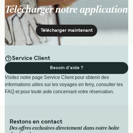
Grimaldi Lines
Télécharger notre application
8
h
Télécharger maintenant
Voir prix
Pour plus d’informations, veuillez visiter la page
Ferries
de la Sardaigne à Rome
.
Service Client
Besoin d'aide ?
Visitez notre page Service Client pour obtenir des
informations utiles sur les voyages en ferry, consulter les
FAQ et pour toute aide concernant votre réservation.
Restons en contact
Des offres exclusives directement dans votre boîte