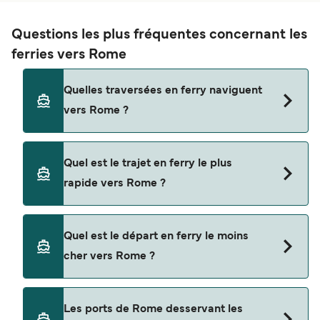
Questions les plus fréquentes concernant les
ferries vers Rome
Quelles traversées en ferry naviguent
vers Rome ?
Les ferries vers Rome naviguent depuis
Quel est le trajet en ferry le plus
Olbia
rapide vers Rome ?
Barcelone
La traversée en ferry la plus rapide vers Rome est
Tunis
Quel est le départ en ferry le moins
sur la route Olbia - Civitavecchia, avec une durée
cher vers Rome ?
Palerme
du trajet d’environ 7 heures 30 minutes.
Palerme Termini Imerese
La traversée en ferry la moins chère vers Rome
Les ports de Rome desservant les
Tanger Med
coûte $151 sur la route Arbatax - Civitavecchia.