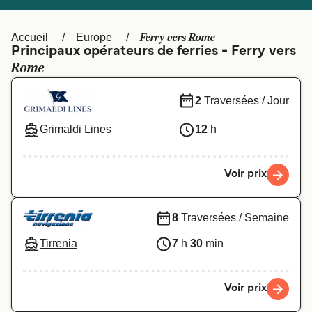
Canada
België (NL)
Ελλάδα
Polska
Ferry vers Rome
Accueil
Europe
Principaux opérateurs de ferries - Ferry vers
Deutschland
Schweiz (DE)
Rome
Norge
Україна
2
Traversées / Jour
Indonesia
المغرب
Grimaldi Lines
12
h
Voir prix
8
Traversées / Semaine
Tirrenia
7
h
30
min
Voir prix