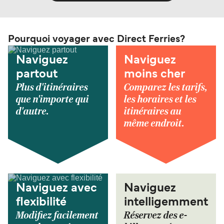
Pourquoi voyager avec Direct Ferries?
Naviguez
Naviguez
partout
moins cher
Plus d'itinéraires
Comparez les tarifs,
que n'importe qui
les horaires et les
d'autre.
itinéraires au
même endroit.
Naviguez avec
Naviguez
flexibilité
intelligemment
Modifiez facilement
Réservez des e-