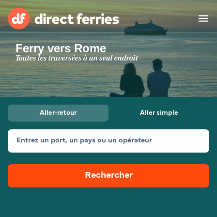
Ferry vers Rome
Compagnies de ferry
Toutes les traversées à un seul endroit
Pays
Billet de bateau
Aller-retour
Aller simple
Traversées et ports
Hébergement
Ferries
Entrez un port, un pays ou un opérateur
Canada (FR)
Rechercher
Mon Compte
Suisse (FR)
France
Service Client
Belgique (FR)
Maroc (FR)