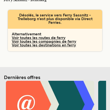
Ferry Sassnitz - Trelleborg
Canada
België (NL)
Ελλάδα
Polska
Désolés, le service vers Ferry Sassnitz -
Trelleborg n'est plus disponible via Direct
Deutschland
Schweiz (DE)
Ferries.
Norge
Україна
Alternativement
Voir toutes les routes de ferry
Indonesia
المغرب
Voir toutes les compagnies de ferry
Voir toutes les destinations en ferry
Dernières offres