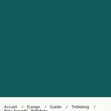
United States
Россия
Portugal
Catalan
대한민국
Suomi
Slovensko
Nederland
Česká republika
Australia
España
New Zealand
日本
Sverige
Ireland
Danmark
中国
Türkiye
العربية
UK
Österreich (DE)
Italia
Accueil
Europe
Suède
Trelleborg