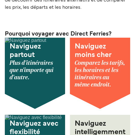
de découvrir des itinéraires alternatifs et de comparer
les prix, les départs et les horaires.
Pourquoi voyager avec Direct Ferries?
Naviguez
Naviguez
partout
moins cher
Plus d'itinéraires
Comparez les tarifs,
que n'importe qui
les horaires et les
d'autre.
itinéraires au
même endroit.
Naviguez avec
Naviguez
flexibilité
intelligemment