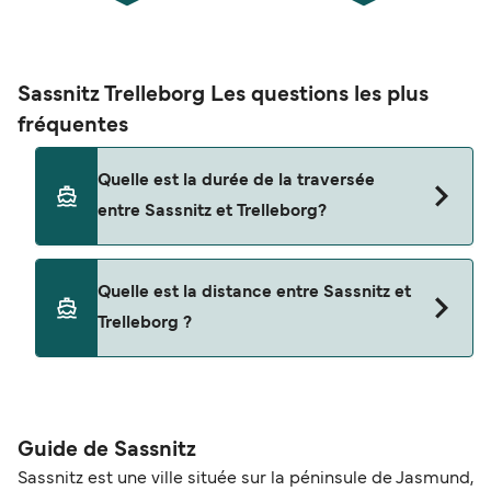
Sassnitz Trelleborg Les questions les plus
fréquentes
Quelle est la durée de la traversée
entre Sassnitz et Trelleborg?
Cet itinéraire n'est actuellement pas assuré.
Quelle est la distance entre Sassnitz et
Veuillez consulter notre Deal Finder pour des
Trelleborg ?
itinéraires alternatifs.
La distance entre Sassnitz et Trelleborg est de 0
miles nautiques.
Guide de Sassnitz
Sassnitz est une ville située sur la péninsule de Jasmund,