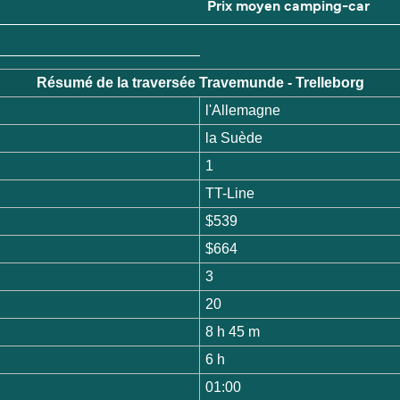
Prix moyen camping-car
Résumé de la traversée Travemunde - Trelleborg
l'Allemagne
la Suède
1
TT-Line
$539
$664
3
20
8 h 45 m
6 h
01:00