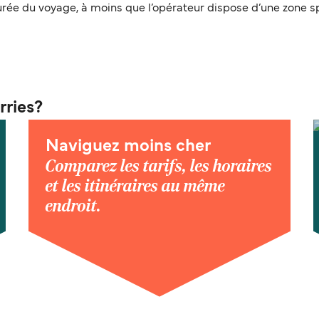
durée du voyage, à moins que l’opérateur dispose d’une zone s
rries?
Naviguez moins cher
Comparez les tarifs, les horaires
et les itinéraires au même
endroit.