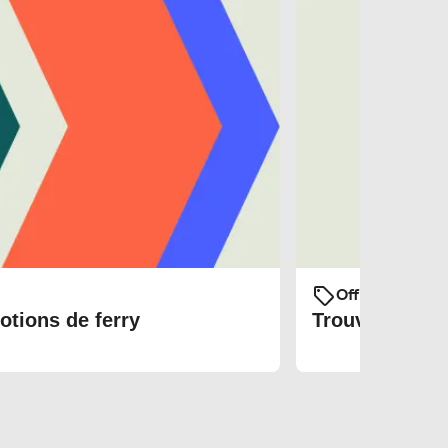
Offres et prom
otions de ferry
Trouvez les bi