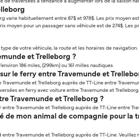
re de traversées a tendance à augmenter lors de la saison ha
elleborg
org varie habituellement entre 87$ et 978$. Les prix moyen es
prix moyen pour un passager sans véhicule est de 274$. Les p
ype de votre véhicule, la route et les horaires de navigation. 
vemunde et Trelleborg ?
environ 186 miles, (299km) ou 161 milles nautiques.
sur le ferry entre Travemunde et Trellebo
re Travemunde et Trelleborg auprès de TT-Line entre Travemun
raversées en ferry avec voiture entre Travemunde et Trelleborg
tre Travemunde et Trelleborg ?
r entre Travemunde et Trelleborg auprès de TT-Line entre Tra
 de mon animal de compagnie pour la tr
ntre Travemunde et Trelleborg auprès de TT-Line. Veuillez no