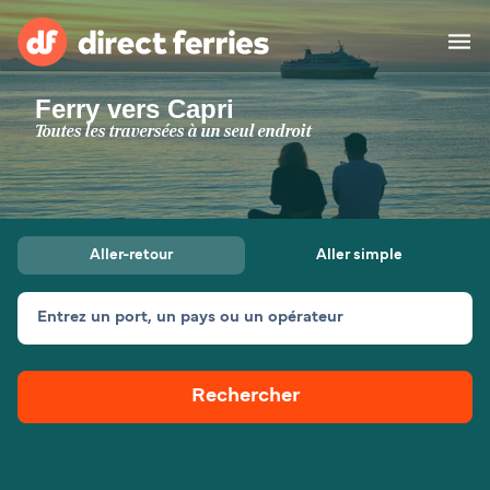
Ferry vers Capri
Compagnies de ferry
Toutes les traversées à un seul endroit
Pays
Billet de bateau
Aller-retour
Aller simple
Traversées et ports
Hébergement
Ferries
Entrez un port, un pays ou un opérateur
Canada (FR)
Rechercher
Mon Compte
Suisse (FR)
France
Service Client
Belgique (FR)
Maroc (FR)