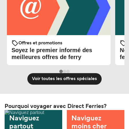
Offres et promotions
O
Soyez le premier informé des
Nou
meilleures offres de ferry
fer
Voir toutes les offres spéciales
Pourquoi voyager avec Direct Ferries?
Naviguez
Naviguez
partout
moins cher