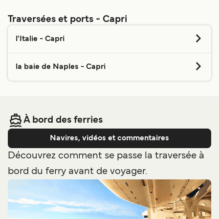
superbe qu'est Capri ?
Traversées et ports - Capri
l'Italie - Capri
Ferry Amalfi - Capri
la baie de Naples - Capri
3
Traversées / Jour
NLG
Ferry Ile d'Ischia - Capri
50
min
6
Traversées / Semaine
Alilauro
À bord des ferries
42
min
Voir prix
Navires, vidéos et commentaires
Découvrez comment se passe la traversée à
Voir prix
3
Traversées / Jour
bord du ferry avant de voyager.
Positano Jet
1
heure
6
Traversées / Semaine
Alicost
1
heure
7
min