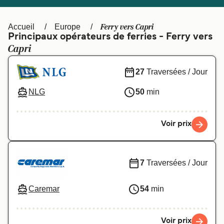
Canada
België (NL)
Ελλάδα
Polska
Ferry vers Capri
Accueil
Europe
Principaux opérateurs de ferries - Ferry vers
Deutschland
Schweiz (DE)
Capri
Norge
Україна
27
Traversées / Jour
Indonesia
المغرب
NLG
50
min
Voir prix
7
Traversées / Jour
Caremar
54
min
Voir prix