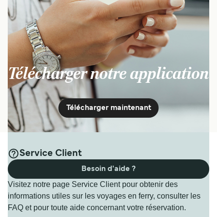
6
Traversées / Semaine
SNAV
37
min
Voir prix
Télécharger notre application
13
Traversées / Semaine
NLG
1
heure
Télécharger maintenant
Voir prix
Service Client
Besoin d'aide ?
13
Traversées / Semaine
Seremar
Visitez notre page Service Client pour obtenir des
2
h
10
min
informations utiles sur les voyages en ferry, consulter les
FAQ et pour toute aide concernant votre réservation.