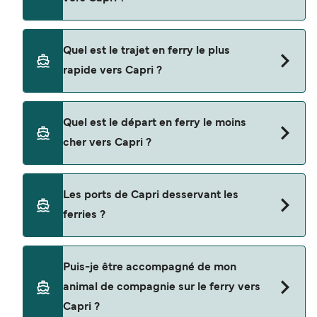
Les ferries vers Capri naviguent depuis
Quel est le trajet en ferry le plus
Naples
rapide vers Capri ?
Sorrente
La traversée en ferry la plus rapide vers Capri est
Positano
Quel est le départ en ferry le moins
sur la route Sorrente - Capri, avec une durée du
cher vers Capri ?
Amalfi
trajet d’environ 25 minutes.
Castellammare di Stabia
La traversée en ferry la moins chère vers Capri
Les ports de Capri desservant les
Salerne
coûte $45 sur la route Piano di Sorrento - Capri.
ferries ?
Prix hors frais de réservation.
Salerno Masuccio
Ile d'Ischia
Les ports de Capri avec des départs de ferries
Puis-je être accompagné de mon
disponibles sont
Maiori
animal de compagnie sur le ferry vers
Capri
Minori
Capri ?