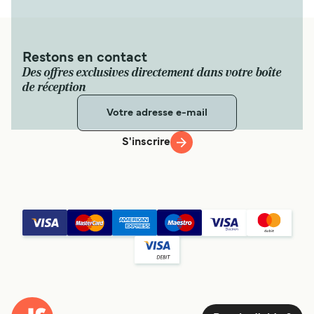
Voir prix
11
Traversées / Semaine
Restons en contact
Alilauro Gruson
Des offres exclusives directement dans votre boîte
1
heure
2
min
de réception
Voir prix
S'inscrire
Ferry Cetara - Capri
6
Traversées / Semaine
Alicost
1
heure
50
min
Voir prix