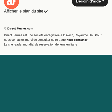
Besoin d'aide ?
7
Traversées / Semaine
Sant'andrea
Afficher le plan du site
2
h
47
min
Ferries
Réservations
Pays
Hébergement
© Direct Ferries.com
Compagnies de ferry
Voir prix
Direct Ferries est une société enregistrée à Ipswich, Royaume Uni. Pour
Traversées et ports
nous contacter, merci de consulter notre page
.
nous contacter
Billet de bateau
Le site leader mondial de réservation de ferry en ligne
Ferry Maiori - Capri
Compte
Aide et assistance
6
Traversées / Semaine
Gérer ma réservation
Contactez nous
Alicost
Confirmation de la réservation
Service Client
1
heure
15
min
Aide
À propos de Direct
Travaillez avec nous
Voir prix
Ferries
Programme d'affiliation
Sites internationaux
Programme d'agent
À propos
7
Traversées / Semaine
Sant'andrea