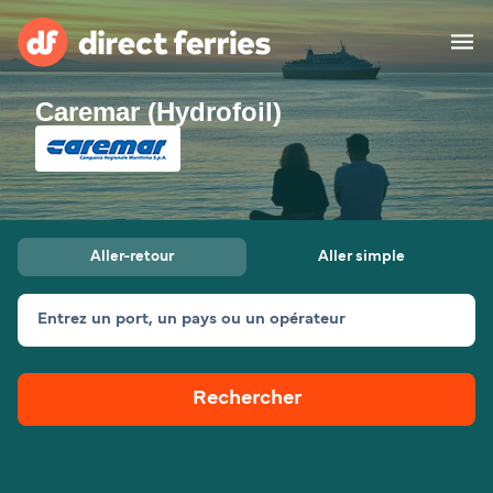
Caremar (Hydrofoil)
Compagnies de ferry
Pays
Billet de bateau
Aller-retour
Aller simple
Traversées et ports
Hébergement
Ferries
Entrez un port, un pays ou un opérateur
Canada (FR)
Rechercher
Mon Compte
Suisse (FR)
France
Service Client
Belgique (FR)
Maroc (FR)