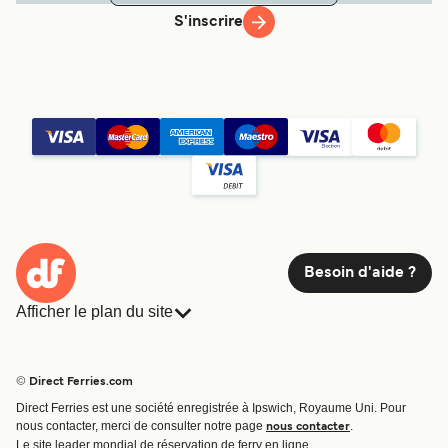
S'inscrire
Besoin d'aide ?
Afficher le plan du site
Ferries
Réservations
Pays
Hébergement
© Direct Ferries.com
Compagnies de ferry
Direct Ferries est une société enregistrée à Ipswich, Royaume Uni. Pour
Traversées et ports
nous contacter, merci de consulter notre page
.
nous contacter
Billet de bateau
Le site leader mondial de réservation de ferry en ligne