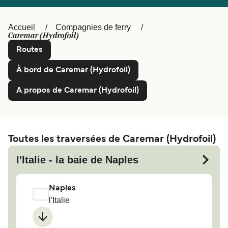
Canada
België (NL)
Accueil
Compagnies de ferry
Ελλάδα
Polska
Caremar (Hydrofoil)
Deutschland
Schweiz (DE)
Routes
Norge
Україна
À bord de Caremar (Hydrofoil)
Indonesia
المغرب
A propos de Caremar (Hydrofoil)
Toutes les traversées de Caremar (Hydrofoil)
l'Italie - la baie de Naples
Naples
l'Italie