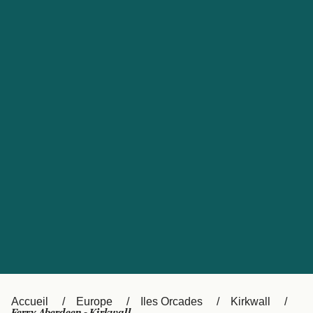
United States
Россия
Portugal
Catalan
대한민국
Suomi
Slovensko
Nederland
Česká republika
Australia
España
New Zealand
日本
Sverige
Ireland
Danmark
中国
Türkiye
العربية
UK
Österreich (DE)
Italia
Accueil
Europe
Iles Orcades
Kirkwall