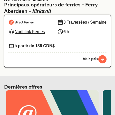
Ferry Aberdeen - Kirkwall
Canada
België (NL)
Principaux opérateurs de ferries - Ferry
Kirkwall
Aberdeen -
Ελλάδα
Polska
Deutschland
Schweiz (DE)
3
Traversées / Semaine
Northlink Ferries
6
h
Norge
Україна
Indonesia
المغرب
à partir de 186 CDN$
Voir prix
Dernières offres