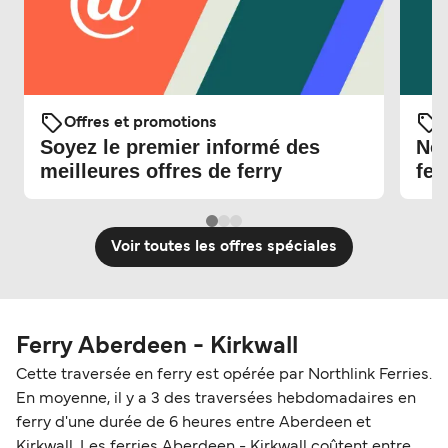
Offres et promotions
O
Soyez le premier informé des
Nou
meilleures offres de ferry
fer
Voir toutes les offres spéciales
Ferry Aberdeen - Kirkwall
Cette traversée en ferry est opérée par Northlink Ferries.
En moyenne, il y a 3 des traversées hebdomadaires en
ferry d'une durée de 6 heures entre Aberdeen et
Kirkwall. Les ferries Aberdeen - Kirkwall coûtent entre