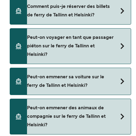
Il y a 3 compagnies de ferry populaires pour
Comment puis-je réserver des billets
naviguer de Tallinn à Helsinki. Il s'agit de
de ferry de Tallinn et Helsinki?
Tallink Silja Line
Viking Line
Réservez des ferries de Tallinn à Helsinki en
Peut-on voyager en tant que passager
utilisant notre moteur de recherche et consultez
Eckerö Line
piéton sur le ferry de Tallinn et
notre page d'offres pour consulter les dernières
Helsinki?
promotions disponibles.
Oui, vous pouvez voyager en tant que passager
Peut-on emmener sa voiture sur le
piéton de Tallinn à Helsinki avec
ferry de Tallinn et Helsinki?
Tallink Silja Line
Viking Line
Oui, vous pouvez voyager avec un véhicule de
Peut-on emmener des animaux de
Tallinn à Helsinki a avec
Eckerö Line
compagnie sur le ferry de Tallinn et
Tallink Silja Line
Helsinki?
Viking Line