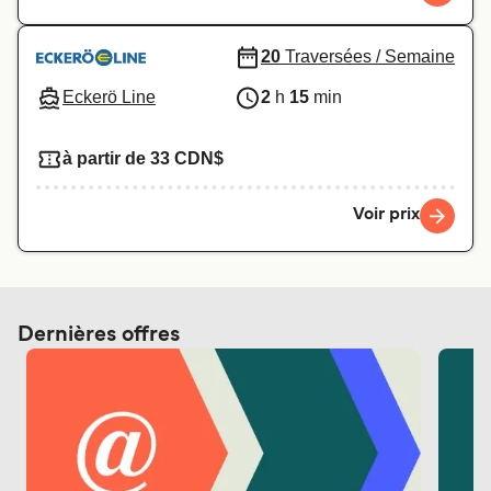
20
Traversées / Semaine
Eckerö Line
2
h
15
min
à partir de 33 CDN$
Voir prix
Dernières offres