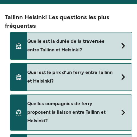
Tallinn Helsinki Les questions les plus
fréquentes
Quelle est la durée de la traversée
entre Tallinn et Helsinki?
La traversée en ferry de Tallinn à Helsinki est
Quel est le prix d’un ferry entre Tallinn
d'environ 2 heures 15 minutes. La durée des
et Helsinki?
traversées peut varier d'une saison à l'autre. Nous
vous conseillons donc de vérifier ce qu'il en est,
pour le départ de votre choix.
Le tarif d’une traversée en ferry de Tallinn à
Quelles compagnies de ferry
Helsinki peut varier selon la saison. Le prix moyen
proposent la liaison entre Tallinn et
de Tallinn à Helsinki est de $162. Prix hors frais de
Helsinki?
réservation.