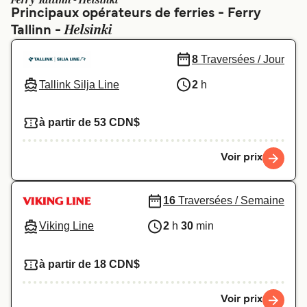
Ferry Tallinn - Helsinki
Canada
België (NL)
Principaux opérateurs de ferries - Ferry
Helsinki
Tallinn -
Ελλάδα
Polska
Deutschland
Schweiz (DE)
8
Traversées / Jour
Tallink Silja Line
2
h
Norge
Україна
Indonesia
المغرب
à partir de 53 CDN$
Voir prix
16
Traversées / Semaine
Viking Line
2
h
30
min
à partir de 18 CDN$
Voir prix