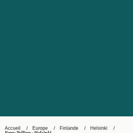
United States
Россия
Portugal
Catalan
대한민국
Suomi
Slovensko
Nederland
Česká republika
Australia
España
New Zealand
日本
Sverige
Ireland
Danmark
中国
Türkiye
العربية
UK
Österreich (DE)
Italia
Accueil
Europe
Finlande
Helsinki