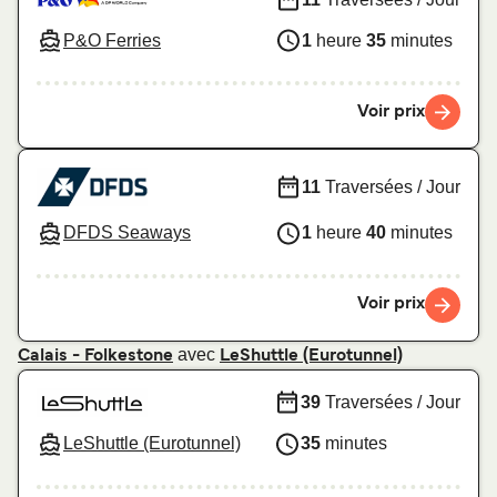
P&O Ferries
1
heure
35
minutes
Voir prix
11
Traversées / Jour
DFDS Seaways
1
heure
40
minutes
Voir prix
avec
Calais - Folkestone
LeShuttle (Eurotunnel)
39
Traversées / Jour
LeShuttle (Eurotunnel)
35
minutes