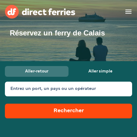
Réservez un ferry de Calais
Compagnies de ferry
Pays
Billet de bateau
Aller-retour
Aller simple
Traversées et ports
Hébergement
Ferries
Entrez un port, un pays ou un opérateur
Canada (FR)
Rechercher
Mon Compte
Suisse (FR)
France
Service Client
Belgique (FR)
Maroc (FR)