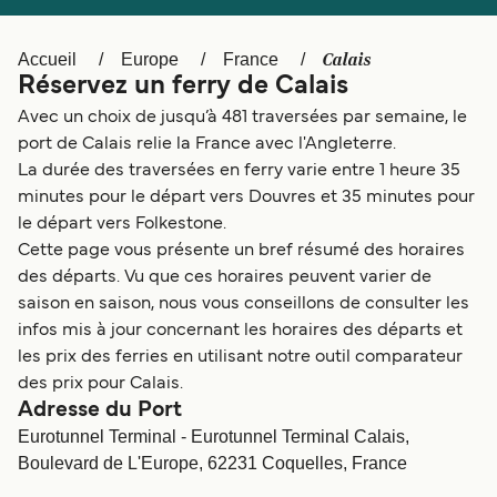
Canada
België (NL)
Ελλάδα
Polska
Calais
Accueil
Europe
France
Réservez un ferry de Calais
Deutschland
Schweiz (DE)
Avec un choix de jusqu’à 481 traversées par semaine, le
Norge
Україна
port de Calais relie la France avec l'Angleterre.
La durée des traversées en ferry varie entre 1 heure 35
Indonesia
المغرب
minutes pour le départ vers Douvres et 35 minutes pour
le départ vers Folkestone.
Cette page vous présente un bref résumé des horaires
des départs. Vu que ces horaires peuvent varier de
saison en saison, nous vous conseillons de consulter les
infos mis à jour concernant les horaires des départs et
les prix des ferries en utilisant notre outil comparateur
des prix pour Calais.
Adresse du Port
Eurotunnel Terminal - Eurotunnel Terminal Calais,
Boulevard de L'Europe, 62231 Coquelles, France