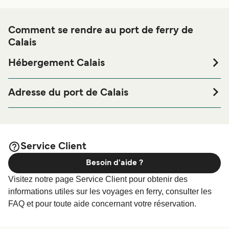
Comment se rendre au port de ferry de
Calais
Hébergement Calais
Si vous souhaitez passer la nuit au port de ferry de Calais
ou à proximité, avant ou après votre voyage ou si vous
Adresse du port de Calais
êtes à la recherche de logements pour votre séjour, merci
Eurotunnel Terminal - Eurotunnel Terminal Calais,
de bien vouloir visiter notre page
Hébergement Calais
Boulevard de L'Europe, 62231 Coquelles, France
afin de bénéficier des meilleurs prix de notre large
sélection de logements en ligne !
Car Ferry Terminal - Port of Calais, Car Ferry Terminal, 285
Service Client
Avenue du Mérité maritime, 62100 Calais, France
Besoin d'aide ?
Visitez notre page Service Client pour obtenir des
informations utiles sur les voyages en ferry, consulter les
FAQ et pour toute aide concernant votre réservation.