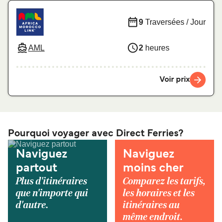
9
Traversées / Jour
AML
2
heures
Voir prix
Pourquoi voyager avec Direct Ferries?
Naviguez
Naviguez
partout
moins cher
Plus d'itinéraires
Comparez les tarifs,
que n'importe qui
les horaires et les
d'autre.
itinéraires au
même endroit.