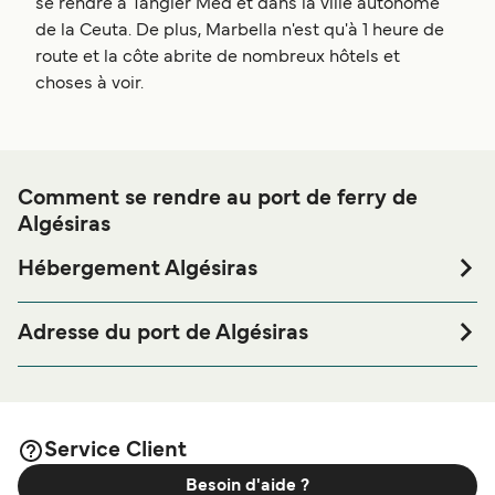
se rendre à Tangier Med et dans la ville autonome
de la Ceuta. De plus, Marbella n'est qu'à 1 heure de
route et la côte abrite de nombreux hôtels et
choses à voir.
Comment se rendre au port de ferry de
Algésiras
Hébergement Algésiras
Si vous souhaitez passer la nuit au port de ferry de
Algésiras ou à proximité, avant ou après votre voyage ou
Adresse du port de Algésiras
si vous êtes à la recherche de logements pour votre séjour,
Marine Station Algeciras, Estacion Maritima Local A-3
merci de bien vouloir visiter notre page
Hébergement
Puerto de, 11207 Algeciras, Cádiz, Spain
afin de bénéficier des meilleurs prix de notre
Algésiras
large sélection de logements en ligne !
Service Client
Besoin d'aide ?