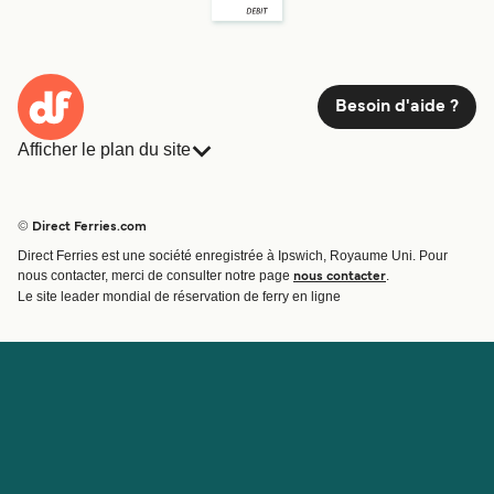
Besoin d'aide ?
Afficher le plan du site
Ferries
Réservations
Pays
Hébergement
© Direct Ferries.com
Compagnies de ferry
Direct Ferries est une société enregistrée à Ipswich, Royaume Uni. Pour
Traversées et ports
nous contacter, merci de consulter notre page
.
nous contacter
Billet de bateau
Le site leader mondial de réservation de ferry en ligne
Compte
Aide et assistance
Gérer ma réservation
Contactez nous
Confirmation de la réservation
Service Client
Aide
À propos de Direct
Travaillez avec nous