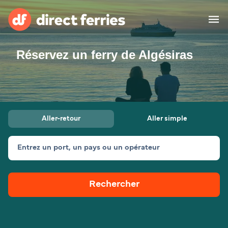
Réservez un ferry de Algésiras
Compagnies de ferry
Pays
Billet de bateau
Aller-retour
Aller simple
Traversées et ports
Hébergement
Ferries
Entrez un port, un pays ou un opérateur
Canada (FR)
Rechercher
Mon Compte
Suisse (FR)
France
Service Client
Belgique (FR)
Maroc (FR)