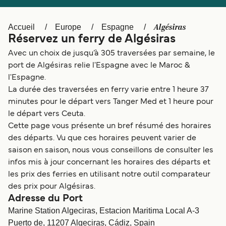
Canada
België (NL)
Ελλάδα
Polska
Algésiras
Accueil
Europe
Espagne
Réservez un ferry de Algésiras
Deutschland
Schweiz (DE)
Avec un choix de jusqu’à 305 traversées par semaine, le
Norge
Україна
port de Algésiras relie l'Espagne avec le Maroc &
l'Espagne.
Indonesia
المغرب
La durée des traversées en ferry varie entre 1 heure 37
minutes pour le départ vers Tanger Med et 1 heure pour
le départ vers Ceuta.
Cette page vous présente un bref résumé des horaires
des départs. Vu que ces horaires peuvent varier de
saison en saison, nous vous conseillons de consulter les
infos mis à jour concernant les horaires des départs et
les prix des ferries en utilisant notre outil comparateur
des prix pour Algésiras.
Adresse du Port
Marine Station Algeciras, Estacion Maritima Local A-3
Puerto de, 11207 Algeciras, Cádiz, Spain