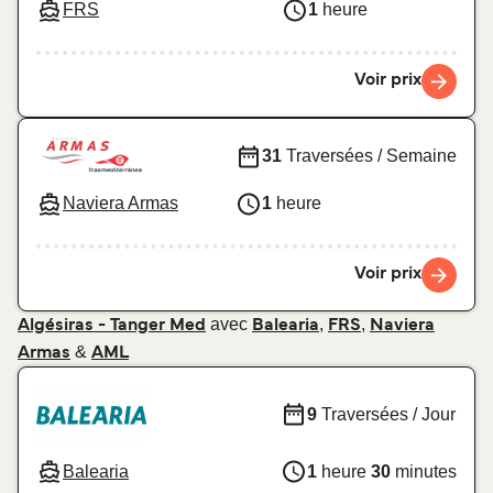
FRS
1
heure
Voir prix
31
Traversées / Semaine
Naviera Armas
1
heure
Voir prix
avec
,
,
Algésiras - Tanger Med
Balearia
FRS
Naviera
&
Armas
AML
9
Traversées / Jour
Balearia
1
heure
30
minutes