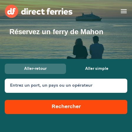
Réservez un ferry de Mahon
Compagnies de ferry
Pays
Billet de bateau
Aller-retour
Aller simple
Traversées et ports
Hébergement
Ferries
Entrez un port, un pays ou un opérateur
Canada (FR)
Rechercher
Mon Compte
Suisse (FR)
France
Service Client
Belgique (FR)
Maroc (FR)