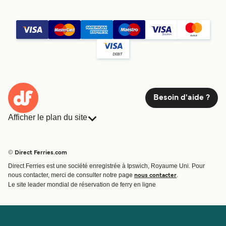
Besoin d'aide ?
Afficher le plan du site
Ferries
Réservations
Pays
Hébergement
© Direct Ferries.com
Compagnies de ferry
Direct Ferries est une société enregistrée à Ipswich, Royaume Uni. Pour
Traversées et ports
nous contacter, merci de consulter notre page
.
nous contacter
Billet de bateau
Le site leader mondial de réservation de ferry en ligne
Compte
Aide et assistance
Gérer ma réservation
Contactez nous