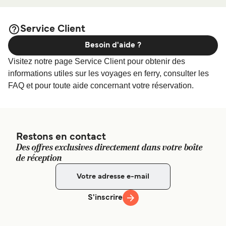
Balearic Islands, Spain
afin de bénéficier des meilleurs prix de notre large
sélection de logements en ligne !
Grandi Navi Veloci Mahon Terminal - GNV Mahon port
Service Client
address: moll cos nou s/n - 07701 - purto de mahon –
Besoin d'aide ?
menorca
Visitez notre page Service Client pour obtenir des
informations utiles sur les voyages en ferry, consulter les
FAQ et pour toute aide concernant votre réservation.
Restons en contact
Des offres exclusives directement dans votre boîte
de réception
S'inscrire