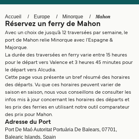
Canada
België (NL)
Ελλάδα
Polska
Mahon
Accueil
Europe
Minorque
Réservez un ferry de Mahon
Deutschland
Schweiz (DE)
Avec un choix de jusqu’à 12 traversées par semaine, le
Norge
Україна
port de Mahon relie Minorque avec l'Espagne &
Majorque.
Indonesia
المغرب
La durée des traversées en ferry varie entre 15 heures
pour le départ vers Valence et 3 heures 45 minutes pour
le départ vers Alcudia.
Cette page vous présente un bref résumé des horaires
des départs. Vu que ces horaires peuvent varier de
saison en saison, nous vous conseillons de consulter les
infos mis à jour concernant les horaires des départs et
les prix des ferries en utilisant notre outil comparateur
des prix pour Mahon.
Adresse du Port
Port De Maó Autoritat Portuària De Balears, 07701,
Balearic Islands, Spain