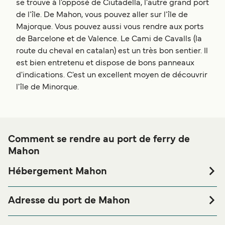
se trouve à l'opposé de Ciutadella, l'autre grand port
de l'île. De Mahon, vous pouvez aller sur l'île de
Majorque. Vous pouvez aussi vous rendre aux ports
de Barcelone et de Valence. Le Cami de Cavalls (la
route du cheval en catalan) est un très bon sentier. Il
est bien entretenu et dispose de bons panneaux
d'indications. C'est un excellent moyen de découvrir
l'île de Minorque.
Comment se rendre au port de ferry de
Mahon
Hébergement Mahon
Si vous souhaitez passer la nuit au port de ferry de Mahon
ou à proximité, avant ou après votre voyage ou si vous
Adresse du port de Mahon
êtes à la recherche de logements pour votre séjour, merci
Port De Maó Autoritat Portuària De Balears, 07701,
de bien vouloir visiter notre page
Hébergement Mahon