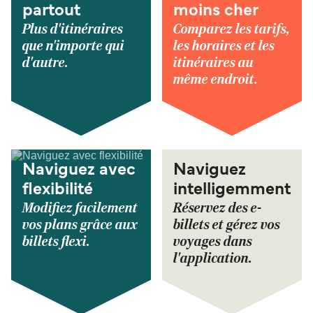
partout
moins cher
Plus d'itinéraires
Comparez les tarifs,
que n'importe qui
les horaires et les
d'autre.
itinéraires au
même endroit.
Naviguez avec
Naviguez
flexibilité
intelligemment
Modifiez facilement
Réservez des e-
vos plans grâce aux
billets et gérez vos
billets flexi.
voyages dans
l'application.