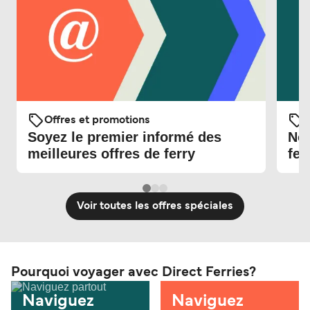
Offres et promotions
O
Soyez le premier informé des
Nou
meilleures offres de ferry
fer
Voir toutes les offres spéciales
Pourquoi voyager avec Direct Ferries?
Naviguez
Naviguez