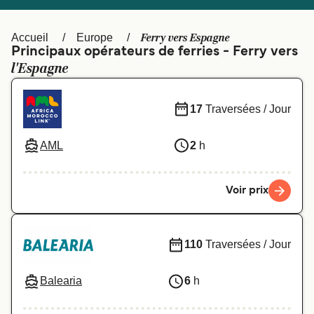
Canada
België (NL)
Ελλάδα
Polska
Ferry vers Espagne
Accueil
Europe
Principaux opérateurs de ferries - Ferry vers
Deutschland
Schweiz (DE)
l'Espagne
Norge
Україна
17
Traversées / Jour
Indonesia
المغرب
AML
2
h
Voir prix
110
Traversées / Jour
Balearia
6
h