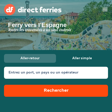
Ferry vers l'Espagne
Compagnies de ferry
Toutes les traversées à un seul endroit
Pays
Billet de bateau
Aller-retour
Aller simple
Traversées et ports
Hébergement
Ferries
Entrez un port, un pays ou un opérateur
Canada (FR)
Rechercher
Mon Compte
Suisse (FR)
France
Service Client
Belgique (FR)
Maroc (FR)