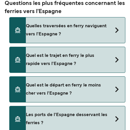
Questions les plus fréquentes concernant les
ferries vers l'Espagne
Quelles traversées en ferry naviguent
vers l'Espagne ?
Les ferries vers l'Espagne naviguent depuis
Quel est le trajet en ferry le plus
Tanger Med
rapide vers l'Espagne ?
Barcelone
La traversée en ferry la plus rapide vers
Ibiza
Quel est le départ en ferry le moins
l'Espagne est sur la route Santa Pola - Île de
cher vers l'Espagne ?
Formentera
Tabarca, avec une durée du trajet d’environ 25
minutes.
Algésiras
La traversée en ferry la moins chère vers
Les ports de l'Espagne desservant les
Ceuta
l'Espagne coûte $40 sur la route Mahon - Alcudia.
ferries ?
Prix hors frais de réservation.
Tanger