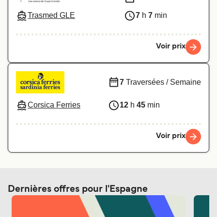
Trasmed GLE
7
h
7
min
Voir prix
7
Traversées / Semaine
Corsica Ferries
12
h
45
min
Voir prix
Dernières offres pour l'Espagne