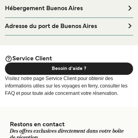
Hébergement Buenos Aires
Si vous souhaitez passer la nuit au port de ferry de Buenos
Aires ou à proximité, avant ou après votre voyage ou si
Adresse du port de Buenos Aires
vous êtes à la recherche de logements pour votre séjour,
Colonia Express - Colonia Express, Av. Elvira Rawson de
merci de bien vouloir visiter notre page
Hébergement
Dellepiane 155, C1107 Cdad. Autónoma de Buenos Aires
afin de bénéficier des meilleurs prix de notre
Buenos Aires
large sélection de logements en ligne !
Buquebus - Buquebus, Av. Antártida Argentina 821, 1104
Service Client
CABA
Besoin d'aide ?
Visitez notre page Service Client pour obtenir des
informations utiles sur les voyages en ferry, consulter les
FAQ et pour toute aide concernant votre réservation.
Restons en contact
Des offres exclusives directement dans votre boîte
de réception