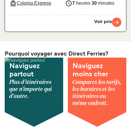
Colonia Express
7
heures
30
minutes
Voir prix
Pourquoi voyager avec Direct Ferries?
Naviguez
Naviguez
partout
moins cher
Plus d'itinéraires
Comparez les tarifs,
que n'importe qui
les horaires et les
d'autre.
itinéraires au
même endroit.