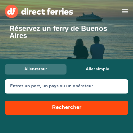
Réservez un ferry de Buenos
Compagnies de ferry
Aires
Pays
Billet de bateau
Aller-retour
Aller simple
Traversées et ports
Hébergement
Ferries
Entrez un port, un pays ou un opérateur
Canada (FR)
Rechercher
Mon Compte
Suisse (FR)
France
Service Client
Belgique (FR)
Maroc (FR)