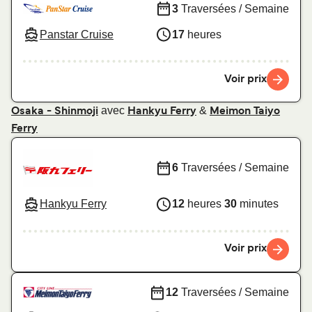
3
Traversées / Semaine
Panstar Cruise
17
heures
Voir prix
avec
&
Osaka - Shinmoji
Hankyu Ferry
Meimon Taiyo
Ferry
6
Traversées / Semaine
Hankyu Ferry
12
heures
30
minutes
Voir prix
12
Traversées / Semaine