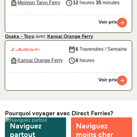
Meimon Taiyo Ferry
12
heures
35
minutes
Voir prix
avec
Osaka - Toyo
Kansai Orange Ferry
6
Traversées / Semaine
Kansai Orange Ferry
8
heures
Voir prix
Pourquoi voyager avec Direct Ferries?
Naviguez
Naviguez
partout
moins cher