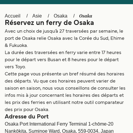
Canada
België (NL)
Ελλάδα
Polska
Osaka
Accueil
Asie
Osaka
Réservez un ferry de Osaka
Deutschland
Schweiz (DE)
Avec un choix de jusqu’à 27 traversées par semaine, le
Norge
Україна
port de Osaka relie Osaka avec la Corée du Sud, Ehime
& Fukuoka.
Indonesia
المغرب
La durée des traversées en ferry varie entre 17 heures
pour le départ vers Busan et 8 heures pour le départ
vers Toyo.
Cette page vous présente un bref résumé des horaires
des départs. Vu que ces horaires peuvent varier de
saison en saison, nous vous conseillons de consulter les
infos mis à jour concernant les horaires des départs et
les prix des ferries en utilisant notre outil comparateur
des prix pour Osaka.
Adresse du Port
Osaka Port International Ferry Terminal 1-chōme-20
Nankōkita, Suminoe Ward, Osaka, 559-0034, Japan