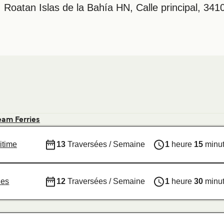
 Roatan Islas de la Bahía HN, Calle principal, 34
am Ferries
itime
13
Traversées / Semaine
1
heure
15
minu
ies
12
Traversées / Semaine
1
heure
30
minu