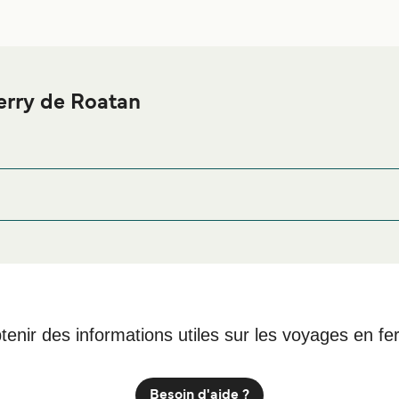
erry de Roatan
e Roatan ou à proximité, avant ou après votre voyage ou si vous 
afin de bénéficier des meilleurs prix de notre large 
nt Roatan
las de la Bahía HN, Calle principal, 34101 Dixon Cove, Hondur
tenir des informations utiles sur les voyages en fe
Besoin d'aide ?