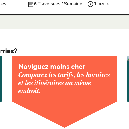
ies
6
Traversées / Semaine
1
heure
rries?
Naviguez moins cher
Comparez les tarifs, les horaires
et les itinéraires au même
endroit.