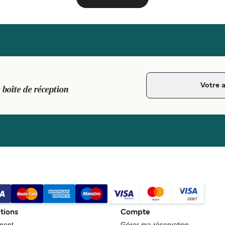
 boîte de réception
tions
Compte
ment
Gérer ma réservation