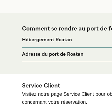
Comment se rendre au port de f
Hébergement Roatan
Si vous souhaitez passer la nuit au port de ferry d
merci de bien vouloir visiter notre page
Hébergeme
Adresse du port de Roatan
Carl O McNab Sr. Maritime Terminal, Dixon Cove
Dream Ferries Terminal - Dream Ferries, Roatan Is
Service Client
Visitez notre page Service Client pour ob
concernant votre réservation.