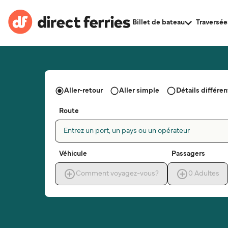
Billet de bateau
Traversée
Aller-retour
Aller simple
Détails différent
Route
Entrez un port, un pays ou un opérateur
Véhicule
Passagers
Comment voyagez-vous?
0
Adultes