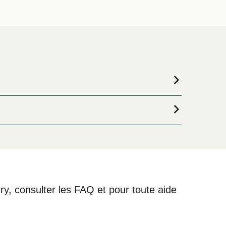
êtes à la recherche de logements pour votre séjour,
sélection de logements en ligne !
as
rry, consulter les FAQ et pour toute aide