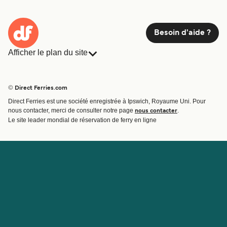
Besoin d'aide ?
Afficher le plan du site
Ferries
Réservations
Pays
Hébergement
© Direct Ferries.com
Compagnies de ferry
Direct Ferries est une société enregistrée à Ipswich, Royaume Uni. Pour
Traversées et ports
nous contacter, merci de consulter notre page
.
nous contacter
Billet de bateau
Le site leader mondial de réservation de ferry en ligne
Compte
Aide et assistance
Gérer ma réservation
Contactez nous
Confirmation de la réservation
Service Client
Aide
À propos de Direct
Travaillez avec nous
Ferries
Programme d'affiliation