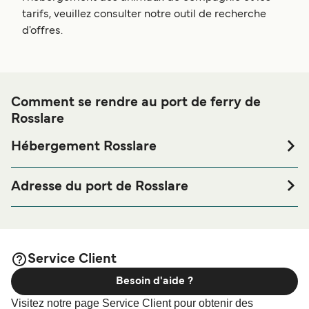
tarifs, veuillez consulter notre outil de recherche
d'offres.
Comment se rendre au port de ferry de
Rosslare
Hébergement Rosslare
Si vous souhaitez passer la nuit au port de ferry de
Rosslare ou à proximité, avant ou après votre voyage ou si
Adresse du port de Rosslare
vous êtes à la recherche de logements pour votre séjour,
Rosslare Harbour, Calafort Ros Láir, Ballygillane Big,
merci de bien vouloir visiter notre page
Hébergement
County Wexford, Ireland
afin de bénéficier des meilleurs prix de notre
Rosslare
large sélection de logements en ligne !
Service Client
Besoin d'aide ?
Visitez notre page Service Client pour obtenir des