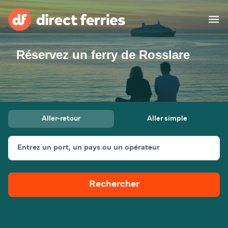
Réservez un ferry de Rosslare
Compagnies de ferry
Pays
Billet de bateau
Aller-retour
Aller simple
Traversées et ports
Hébergement
Ferries
Entrez un port, un pays ou un opérateur
Canada (FR)
Rechercher
Mon Compte
Suisse (FR)
France
Service Client
Belgique (FR)
Maroc (FR)