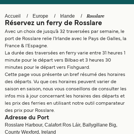
Canada
België (NL)
Ελλάδα
Polska
Rosslare
Accueil
Europe
Irlande
Réservez un ferry de Rosslare
Deutschland
Schweiz (DE)
Avec un choix de jusqu’à 32 traversées par semaine, le
Norge
Україна
port de Rosslare relie l'Irlande avec le Pays de Galles, la
France & l'Espagne.
Indonesia
المغرب
La durée des traversées en ferry varie entre 31 heures 1
minute pour le départ vers Bilbao et 3 heures 30
minutes pour le départ vers Fishguard.
Cette page vous présente un bref résumé des horaires
des départs. Vu que ces horaires peuvent varier de
saison en saison, nous vous conseillons de consulter les
infos mis à jour concernant les horaires des départs et
les prix des ferries en utilisant notre outil comparateur
des prix pour Rosslare.
Adresse du Port
Rosslare Harbour, Calafort Ros Láir, Ballygillane Big,
County Wexford, Ireland