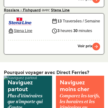
avec
Rosslare - Fishguard
Stena Line
13
Traversées / Semaine
Stena Line
3
heures
30
minutes
Voir prix
Pourquoi voyager avec Direct Ferries?
Naviguez
Naviguez
partout
moins cher
Plus d'itinéraires
Comparez les tarifs,
que n'importe qui
les horaires et les
d'autre.
itinéraires au