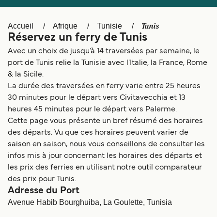
Canada
België (NL)
Ελλάδα
Polska
Tunis
Accueil
Afrique
Tunisie
Réservez un ferry de Tunis
Deutschland
Schweiz (DE)
Avec un choix de jusqu’à 14 traversées par semaine, le
Norge
Україна
port de Tunis relie la Tunisie avec l'Italie, la France, Rome
& la Sicile.
Indonesia
المغرب
La durée des traversées en ferry varie entre 25 heures
30 minutes pour le départ vers Civitavecchia et 13
heures 45 minutes pour le départ vers Palerme.
Cette page vous présente un bref résumé des horaires
des départs. Vu que ces horaires peuvent varier de
saison en saison, nous vous conseillons de consulter les
infos mis à jour concernant les horaires des départs et
les prix des ferries en utilisant notre outil comparateur
des prix pour Tunis.
Adresse du Port
Avenue Habib Bourghuiba, La Goulette, Tunisia