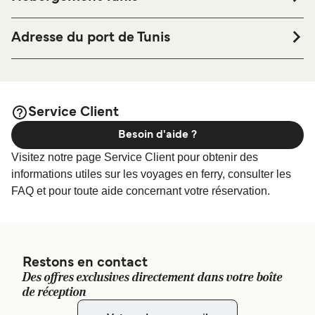
Si vous souhaitez passer la nuit au port de ferry de Tunis
ou à proximité, avant ou après votre voyage ou si vous
Adresse du port de Tunis
êtes à la recherche de logements pour votre séjour, merci
Avenue Habib Bourghuiba, La Goulette, Tunisia
de bien vouloir visiter notre page
afin
Hébergement Tunis
de bénéficier des meilleurs prix de notre large sélection de
logements en ligne !
Service Client
Besoin d'aide ?
Visitez notre page Service Client pour obtenir des
informations utiles sur les voyages en ferry, consulter les
FAQ et pour toute aide concernant votre réservation.
Restons en contact
Des offres exclusives directement dans votre boîte
de réception