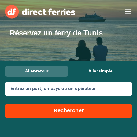
Réservez un ferry de Tunis
Compagnies de ferry
Pays
Billet de bateau
Aller-retour
Aller simple
Traversées et ports
Hébergement
Ferries
Entrez un port, un pays ou un opérateur
Canada (FR)
Rechercher
Mon Compte
Suisse (FR)
France
Service Client
Belgique (FR)
Maroc (FR)