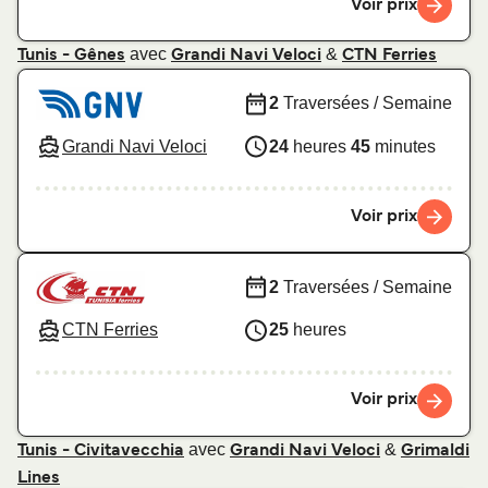
Voir prix
avec
&
Tunis - Gênes
Grandi Navi Veloci
CTN Ferries
2
Traversées / Semaine
Grandi Navi Veloci
24
heures
45
minutes
Voir prix
2
Traversées / Semaine
CTN Ferries
25
heures
Voir prix
avec
&
Tunis - Civitavecchia
Grandi Navi Veloci
Grimaldi
Lines