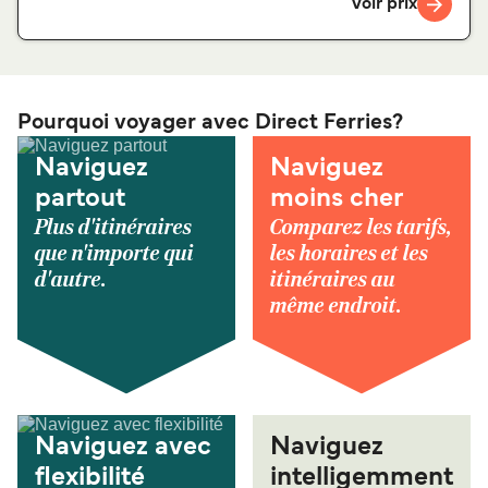
Voir prix
Pourquoi voyager avec Direct Ferries?
Naviguez
Naviguez
partout
moins cher
Plus d'itinéraires
Comparez les tarifs,
que n'importe qui
les horaires et les
d'autre.
itinéraires au
même endroit.
Naviguez avec
Naviguez
flexibilité
intelligemment