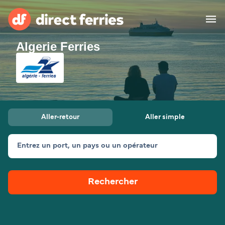
Algerie Ferries
Compagnies de ferry
Pays
Billet de bateau
Aller-retour
Aller simple
Traversées et ports
Hébergement
Ferries
Entrez un port, un pays ou un opérateur
Canada (FR)
Rechercher
Mon Compte
Suisse (FR)
France
Service Client
Belgique (FR)
Maroc (FR)