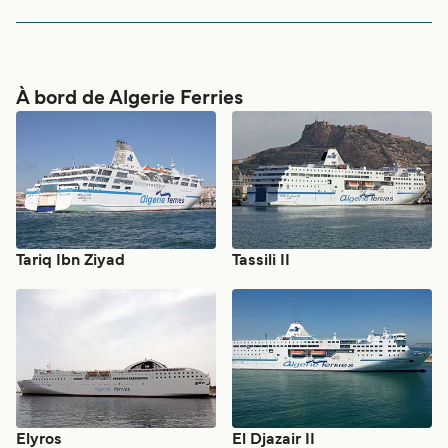
bonjours j ai rate mon bateau le moteur de ma voiture a
lachee la veille de mon depart merci cordialement
À bord de Algerie Ferries
Tariq Ibn Ziyad
Tassili II
Elyros
El Djazair II