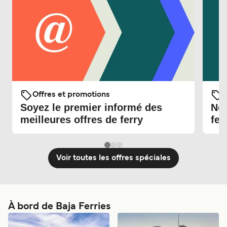
Offres et promotions
O
Soyez le premier informé des
Nou
meilleures offres de ferry
fer
Voir toutes les offres spéciales
À bord de Baja Ferries