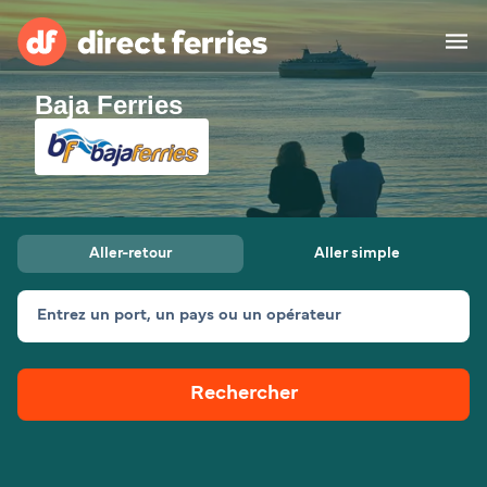
Baja Ferries
Compagnies de ferry
Pays
Billet de bateau
Aller-retour
Aller simple
Traversées et ports
Hébergement
Ferries
Entrez un port, un pays ou un opérateur
Canada (FR)
Rechercher
Mon Compte
Suisse (FR)
France
Service Client
Belgique (FR)
Maroc (FR)