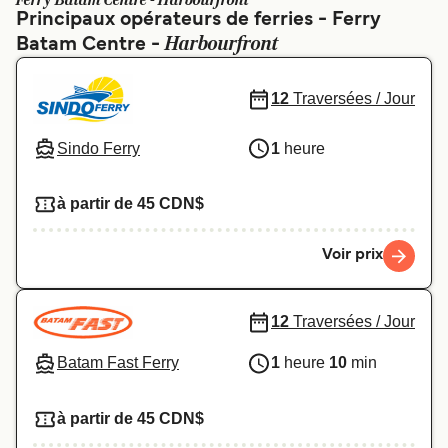
Ferry Batam Centre - Harbourfront
Canada
België (NL)
Principaux opérateurs de ferries - Ferry
Harbourfront
Batam Centre -
Ελλάδα
Polska
Deutschland
Schweiz (DE)
12
Traversées / Jour
Norge
Україна
Sindo Ferry
1
heure
Indonesia
المغرب
à partir de 45 CDN$
Voir prix
12
Traversées / Jour
Batam Fast Ferry
1
heure
10
min
à partir de 45 CDN$