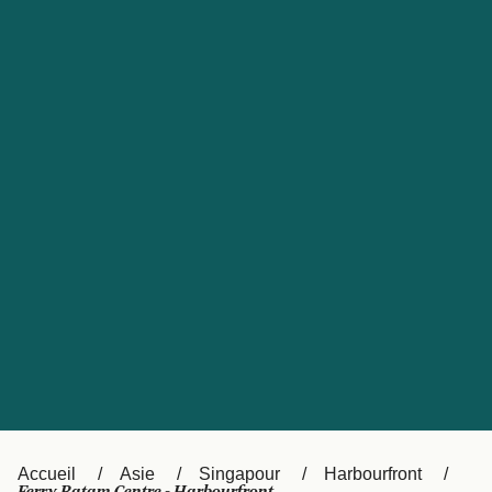
United States
Россия
Portugal
Catalan
대한민국
Suomi
Slovensko
Nederland
Česká republika
Australia
España
New Zealand
日本
Sverige
Ireland
Danmark
中国
Türkiye
العربية
UK
Österreich (DE)
Italia
Accueil
Asie
Singapour
Harbourfront