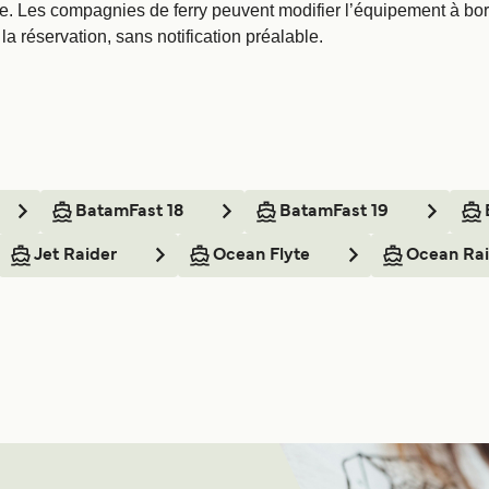
e. Les compagnies de ferry peuvent modifier l’équipement à bord 
a réservation, sans notification préalable.
BatamFast 18
BatamFast 19
Jet Raider
Ocean Flyte
Ocean Rai