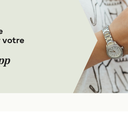
e
 votre
App