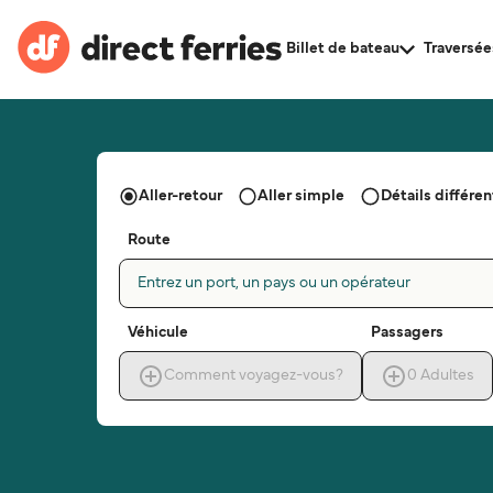
Billet de bateau
Traversée
Aller-retour
Aller simple
Détails différent
Route
Entrez un port, un pays ou un opérateur
Véhicule
Passagers
Comment voyagez-vous?
0
Adultes