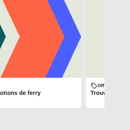
Offres et prom
otions de ferry
Trouvez les bi