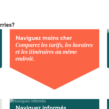
rries?
Naviguez moins cher
Comparez les tarifs, les horaires
et les itinéraires au même
endroit.
Naviguez informés