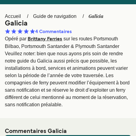
Canada
België (NL)
Ελλάδα
Polska
Galicia
Accueil
Guide de navigation
Galicia
Deutschland
Schweiz (DE)
4
Commentaires
Norge
Україна
Opéré par
sur les routes Portsmouth
Brittany Ferries
Bilbao, Portsmouth Santander & Plymouth Santander
Indonesia
المغرب
Veuillez noter: bien que nous ayons pris soin de rendre
notre guide du Galicia aussi précis que possible, les
installations à bord, services et animations peuvent varier
selon la période de l’année de votre traversée. Les
compagnies de ferry peuvent modifier l’équipement à bord
sans notification et se réserve le droit d’exploiter un ferry
différent de celui mentionné au moment de la réservation,
sans notification préalable.
Commentaires Galicia