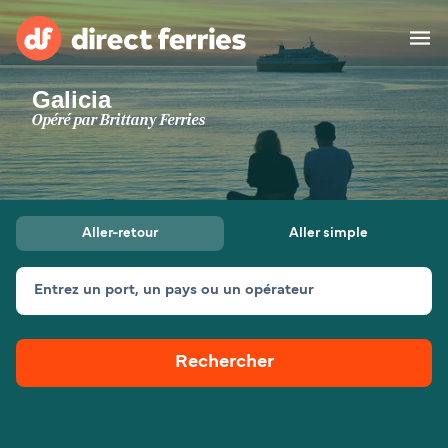
Galicia
Compagnies de ferry
Opéré par
Brittany Ferries
Pays
Billet de bateau
Aller-retour
Aller simple
Traversées et ports
Hébergement
Ferries
Entrez un port, un pays ou un opérateur
Canada (FR)
Rechercher
Mon Compte
Suisse (FR)
France
Service Client
Belgique (FR)
Maroc (FR)