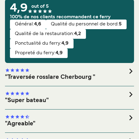
4,9
out of 5
100% de nos clients recommandent ce ferry
Général:
4,6
Qualité du personnel de bord:
5
Qualité de la restauration:
4,2
Ponctualité du ferry:
4,9
Propreté du ferry:
4,9
"Traversée rosslare Cherbourg "
Note générale:
Général:
Qualité de la restauration:
"Super bateau"
Propreté du ferry:
Qualité du personnel de bord:
Note générale:
Ponctualité du ferry:
Général:
Vous le recommanderiez?
Oui
Qualité de la restauration:
"Agreable"
Propreté du ferry:
Qualité du personnel de bord:
Note générale: