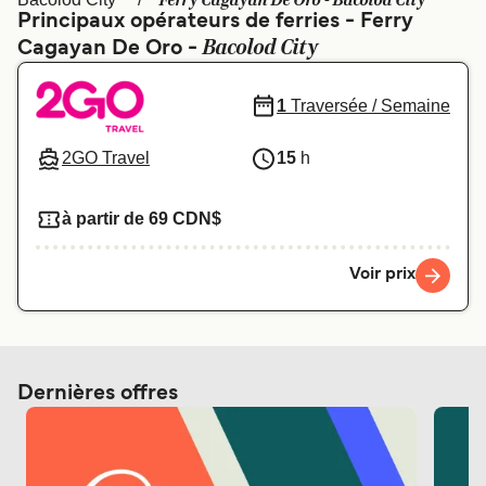
Ferry Cagayan De Oro - Bacolod City
Canada
België (NL)
Principaux opérateurs de ferries - Ferry
Bacolod City
Cagayan De Oro -
Ελλάδα
Polska
Deutschland
Schweiz (DE)
1
Traversée / Semaine
Norge
Україна
2GO Travel
15
h
Indonesia
المغرب
à partir de 69 CDN$
Voir prix
Dernières offres