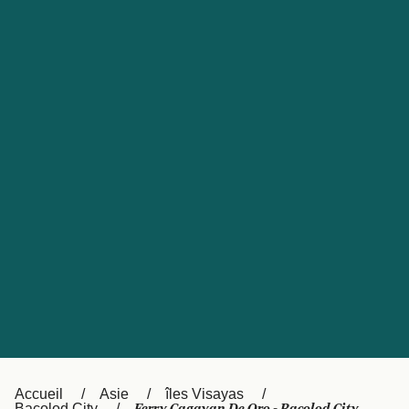
United States
Россия
Portugal
Catalan
대한민국
Suomi
Slovensko
Nederland
Česká republika
Australia
España
New Zealand
日本
Sverige
Ireland
Danmark
中国
Türkiye
العربية
UK
Österreich (DE)
Italia
Accueil
Asie
îles Visayas
Bacolod City