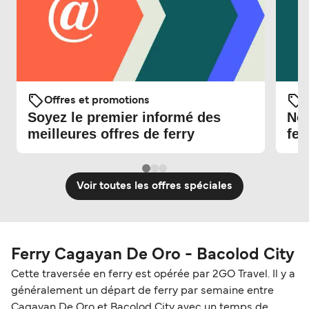
Offres et promotions
O
Soyez le premier informé des
Nou
meilleures offres de ferry
fer
Voir toutes les offres spéciales
Ferry Cagayan De Oro - Bacolod City
Cette traversée en ferry est opérée par 2GO Travel. Il y a
généralement un départ de ferry par semaine entre
Cagayan De Oro et Bacolod City avec un temps de