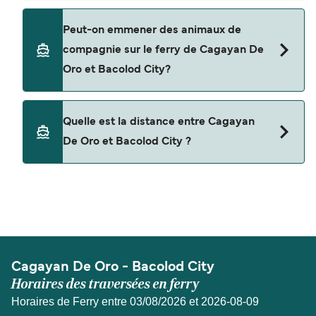
Non, les opérateurs n’acceptent actuellement
Peut-on emmener des animaux de
pas les voitures à bord pour les traversées en
compagnie sur le ferry de Cagayan De
ferry entre Cagayan De Oro et Bacolod City.
Oro et Bacolod City?
Les animaux de compagnie ne sont actuellement
Quelle est la distance entre Cagayan
pas autorisés à bord pour les traversées entre
De Oro et Bacolod City ?
Cagayan De Oro et Bacolod City.
La distance entre Cagayan De Oro et Bacolod
City est de 127 miles nautiques.
Cagayan De Oro - Bacolod City
Horaires des traversées en ferry
Horaires de Ferry entre 03/08/2026 et 2026-08-09