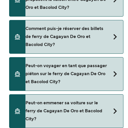
prix moyen de Cagayan De Oro à Bacolod City
Oro et Bacolod City?
est de $219. Prix hors frais de réservation.
Cette traversée en ferry est opérée par 2GO
Comment puis-je réserver des billets
Travel.
de ferry de Cagayan De Oro et
Bacolod City?
Réservez des ferries de Cagayan De Oro à
Peut-on voyager en tant que passager
Bacolod City en utilisant notre moteur de
piéton sur le ferry de Cagayan De Oro
recherche et consultez notre page d'offres pour
et Bacolod City?
consulter les dernières promotions disponibles.
Oui, vous pouvez voyager en tant que passager
Peut-on emmener sa voiture sur le
piéton de Cagayan De Oro à Bacolod City avec
ferry de Cagayan De Oro et Bacolod
2GO Travel
City?