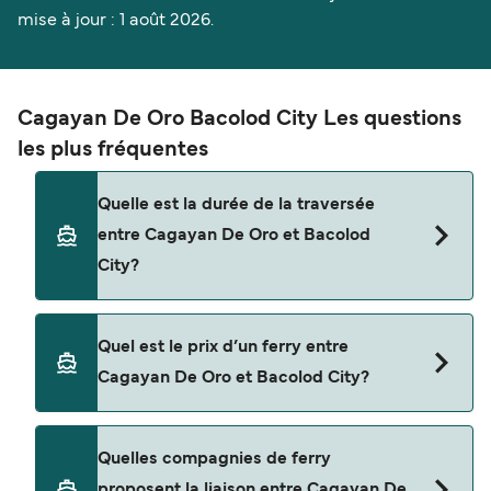
mise à jour : 1 août 2026.
Cagayan De Oro Bacolod City Les questions
les plus fréquentes
Quelle est la durée de la traversée
entre Cagayan De Oro et Bacolod
City?
La traversée en ferry de Cagayan De Oro à
Quel est le prix d’un ferry entre
Bacolod City est d'environ 15 heures. La durée des
Cagayan De Oro et Bacolod City?
traversées peut varier d'une saison à l'autre. Nous
vous conseillons donc de vérifier ce qu'il en est,
pour le départ de votre choix.
Le tarif d’une traversée en ferry de Cagayan De
Quelles compagnies de ferry
Oro à Bacolod City peut varier selon la saison. Le
proposent la liaison entre Cagayan De