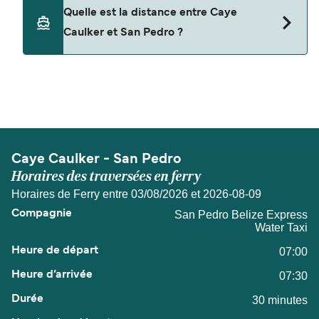
Les animaux de compagnie ne sont actuellement
Quelle est la distance entre Caye
pas autorisés à bord pour les traversées entre
Caulker et San Pedro ?
Caye Caulker et San Pedro.
La distance entre Caye Caulker et San Pedro est
de 4 miles nautiques.
Caye Caulker - San Pedro
Horaires des traversées en ferry
Horaires de Ferry entre 03/08/2026 et 2026-08-09
San Pedro Belize Express
Water Taxi
07:00
07:30
30 minutes