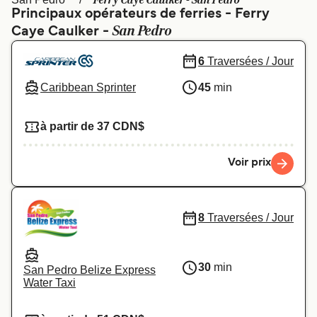
Ferry Caye Caulker - San Pedro
Canada
België (NL)
Principaux opérateurs de ferries - Ferry
San Pedro
Caye Caulker -
Ελλάδα
Polska
Deutschland
Schweiz (DE)
6
Traversées / Jour
Caribbean Sprinter
45
min
Norge
Україна
Indonesia
المغرب
à partir de 37 CDN$
Voir prix
8
Traversées / Jour
30
min
San Pedro Belize Express
Water Taxi