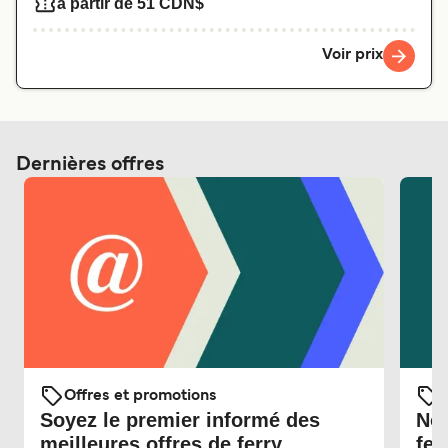
à partir de 51 CDN$
Voir prix
Dernières offres
Offres et promotions
O
Soyez le premier informé des
Nou
meilleures offres de ferry
fer