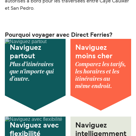
autorisés à bord pour les traversées entre Caye Caulker
et San Pedro.
Pourquoi voyager avec Direct Ferries?
Naviguez
Naviguez
partout
moins cher
Plus d'itinéraires
Comparez les tarifs,
que n'importe qui
les horaires et les
d'autre.
itinéraires au
même endroit.
Naviguez avec
Naviguez
flexibilité
intelligemment