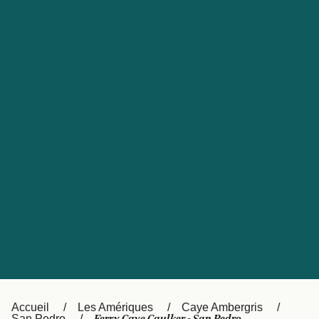
United States
Россия
Portugal
Catalan
대한민국
Suomi
Slovensko
Nederland
Česká republika
Australia
España
New Zealand
日本
Sverige
Ireland
Danmark
中国
Türkiye
العربية
UK
Österreich (DE)
Italia
Accueil
Les Amériques
Caye Ambergris
San Pedro