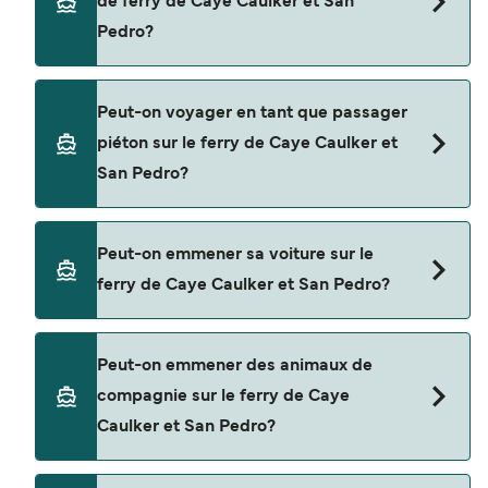
de ferry de Caye Caulker et San
Caribbean Sprinter
Pedro?
San Pedro Belize Express Water Taxi
Réservez des ferries de Caye Caulker à San Pedro
Peut-on voyager en tant que passager
en utilisant notre moteur de recherche et
piéton sur le ferry de Caye Caulker et
consultez notre page d'offres pour consulter les
San Pedro?
dernières promotions disponibles.
Oui, vous pouvez voyager en tant que passager
Peut-on emmener sa voiture sur le
piéton de Caye Caulker à San Pedro avec
ferry de Caye Caulker et San Pedro?
Caribbean Sprinter
San Pedro Belize Express Water Taxi
Non, les opérateurs n’acceptent actuellement
Peut-on emmener des animaux de
pas les voitures à bord pour les traversées en
compagnie sur le ferry de Caye
ferry entre Caye Caulker et San Pedro.
Caulker et San Pedro?