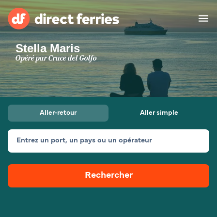
Stella Maris
Compagnies de ferry
Opéré par
Cruce del Golfo
Pays
Billet de bateau
Aller-retour
Aller simple
Traversées et ports
Hébergement
Ferries
Entrez un port, un pays ou un opérateur
Canada (FR)
Rechercher
Mon Compte
Suisse (FR)
France
Service Client
Belgique (FR)
Maroc (FR)