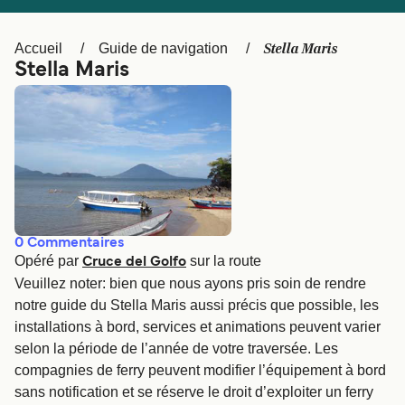
Canada
België (NL)
Ελλάδα
Polska
Stella Maris
Accueil
Guide de navigation
Stella Maris
Deutschland
Schweiz (DE)
Norge
Україна
Indonesia
المغرب
0
Commentaires
Opéré par
sur la route
Cruce del Golfo
Veuillez noter: bien que nous ayons pris soin de rendre
notre guide du Stella Maris aussi précis que possible, les
installations à bord, services et animations peuvent varier
selon la période de l’année de votre traversée. Les
compagnies de ferry peuvent modifier l’équipement à bord
sans notification et se réserve le droit d’exploiter un ferry