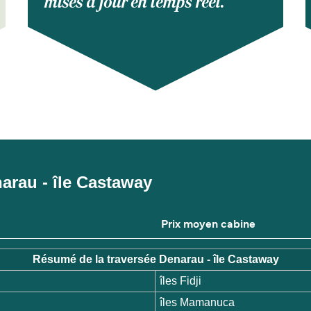
mises à jour en temps réel.
enarau - île Castaway
Prix moyen cabine
Résumé de la traversée Denarau - île Castaway
îles Fidji
îles Mamanuca