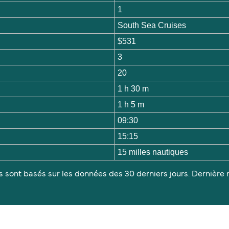
1
South Sea Cruises
$531
3
20
1 h 30 m
1 h 5 m
09:30
15:15
15 milles nautiques
s sont basés sur les données des 30 derniers jours. Dernière m