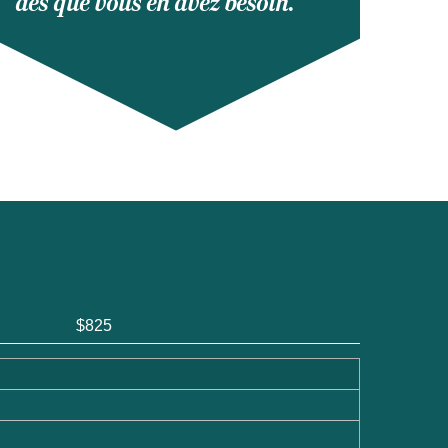
dès que vous en avez besoin.
$825