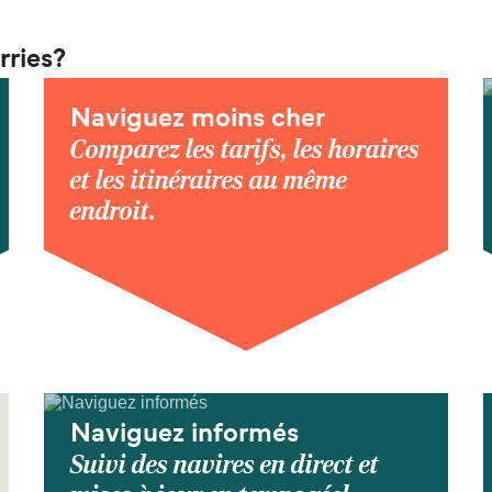
rries?
Naviguez moins cher
Comparez les tarifs, les horaires
et les itinéraires au même
endroit.
Naviguez informés
Suivi des navires en direct et