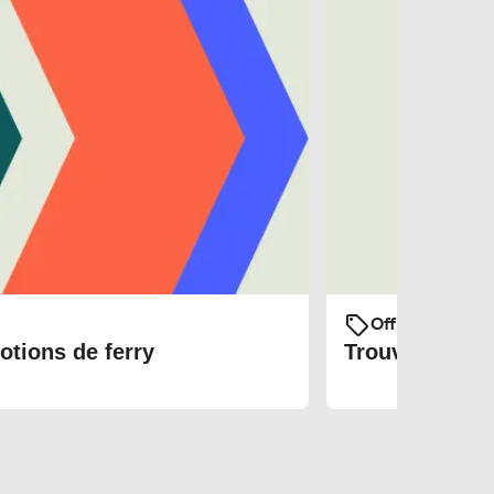
Offres et prom
otions de ferry
Trouvez les bi