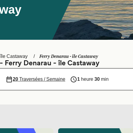
away
a
Ferry Denarau - île Castaway
île Castaway
 - Ferry Denarau - île Castaway
20
Traversées / Semaine
1
heure
30
min