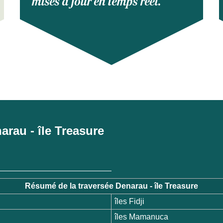
mises à jour en temps réel.
narau - île Treasure
Résumé de la traversée Denarau - île Treasure
îles Fidji
îles Mamanuca