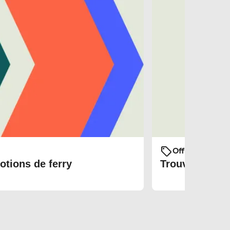
Offres et prom
otions de ferry
Trouvez les bi