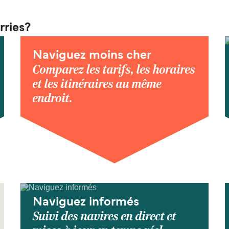
rries?
Naviguez moins cher
Comparez les tarifs, les horaires
et les itinéraires au même
endroit.
Naviguez informés
Suivi des navires en direct et