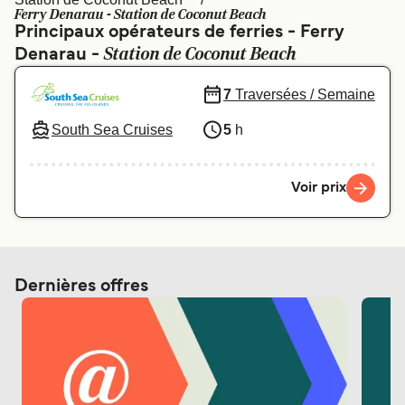
Canada
België (NL)
Ferry Denarau - Station de Coconut Beach
Principaux opérateurs de ferries - Ferry
Ελλάδα
Polska
Station de Coconut Beach
Denarau -
Deutschland
Schweiz (DE)
7
Traversées / Semaine
Norge
Україна
South Sea Cruises
5
h
Indonesia
المغرب
Voir prix
Dernières offres