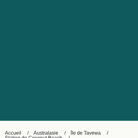
United States
Россия
Portugal
Catalan
대한민국
Suomi
Slovensko
Nederland
Česká republika
Australia
España
New Zealand
日本
Sverige
Ireland
Danmark
中国
Türkiye
العربية
UK
Österreich (DE)
Italia
Accueil
Australasie
île de Tavewa
Station de Coconut Beach