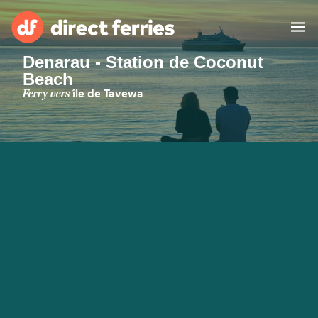
Denarau - Station de Coconut
Beach
Compagnies de ferry
Ferry vers
île de Tavewa
Pays
Billet de bateau
Traversées et ports
Hébergement
Ferries
Canada (FR)
Mon Compte
Suisse (FR)
France
Service Client
Belgique (FR)
Maroc (FR)