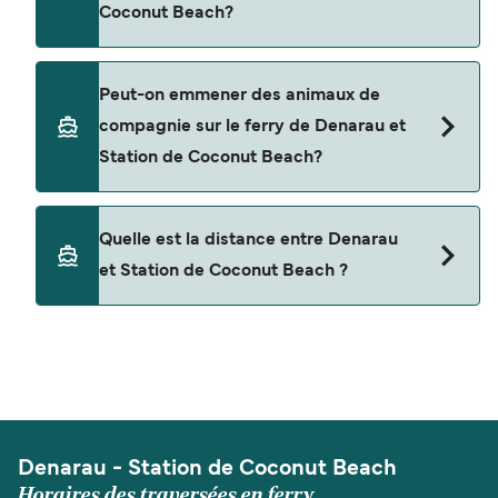
Coconut Beach?
South Sea Cruises
Non, les opérateurs n’acceptent actuellement
Peut-on emmener des animaux de
pas les voitures à bord pour les traversées en
compagnie sur le ferry de Denarau et
ferry entre Denarau et Station de Coconut Beach.
Station de Coconut Beach?
Les animaux de compagnie ne sont actuellement
Quelle est la distance entre Denarau
pas autorisés à bord pour les traversées entre
et Station de Coconut Beach ?
Denarau et Station de Coconut Beach.
La distance entre Denarau et Station de Coconut
Beach est de 50 miles nautiques.
Denarau - Station de Coconut Beach
Horaires des traversées en ferry