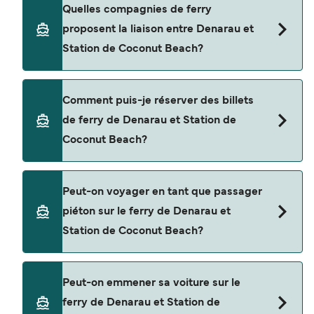
Le tarif d’une traversée en ferry de Denarau à
Quelles compagnies de ferry
Station de Coconut Beach peut varier selon la
proposent la liaison entre Denarau et
saison. Le prix moyen de Denarau à Station de
Station de Coconut Beach?
Coconut Beach est de $592. Prix hors frais de
réservation.
Cette traversée en ferry est opérée par South Sea
Comment puis-je réserver des billets
Cruises.
de ferry de Denarau et Station de
Coconut Beach?
Réservez des ferries de Denarau à Station de
Peut-on voyager en tant que passager
Coconut Beach en utilisant notre moteur de
piéton sur le ferry de Denarau et
recherche et consultez notre page d'offres pour
Station de Coconut Beach?
consulter les dernières promotions disponibles.
Oui, vous pouvez voyager en tant que passager
Peut-on emmener sa voiture sur le
piéton de Denarau à Station de Coconut Beach
ferry de Denarau et Station de
avec