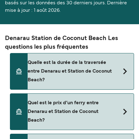
basés sur les données des 30 derniers jours. Dernière
mise à jour : 1 août 2026.
Denarau Station de Coconut Beach Les
questions les plus fréquentes
Quelle est la durée de la traversée
entre Denarau et Station de Coconut
Beach?
La traversée en ferry de Denarau à Station de
Quel est le prix d’un ferry entre
Coconut Beach est d'environ 5 heures. La durée
Denarau et Station de Coconut
des traversées peut varier d'une saison à l'autre.
Beach?
Nous vous conseillons donc de vérifier ce qu'il en
est, pour le départ de votre choix.