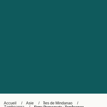
United States
Россия
Portugal
Catalan
대한민국
Suomi
Slovensko
Nederland
Česká republika
Australia
España
New Zealand
日本
Sverige
Ireland
Danmark
中国
Türkiye
العربية
UK
Österreich (DE)
Italia
Accueil
Asie
îles de Mindanao
Zamboanga