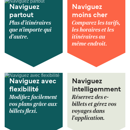
Naviguez
Naviguez
partout
moins cher
Plus d'itinéraires
Comparez les tarifs,
que n'importe qui
les horaires et les
d'autre.
itinéraires au
même endroit.
Naviguez avec
Naviguez
flexibilité
intelligemment
Modifiez facilement
Réservez des e-
vos plans grâce aux
billets et gérez vos
billets flexi.
voyages dans
l'application.