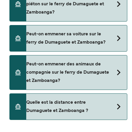
piéton sur le ferry de Dumaguete et
recherche et consultez notre page d'offres pour
Zamboanga?
consulter les dernières promotions disponibles.
Oui, vous pouvez voyager en tant que passager
Peut-on emmener sa voiture sur le
piéton de Dumaguete à Zamboanga avec
ferry de Dumaguete et Zamboanga?
2GO Travel
Non, les opérateurs n’acceptent actuellement
Peut-on emmener des animaux de
pas les voitures à bord pour les traversées en
compagnie sur le ferry de Dumaguete
ferry entre Dumaguete et Zamboanga.
et Zamboanga?
Les animaux de compagnie ne sont actuellement
Quelle est la distance entre
pas autorisés à bord pour les traversées entre
Dumaguete et Zamboanga ?
Dumaguete et Zamboanga.
La distance entre Dumaguete et Zamboanga est