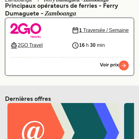
Ferry Dumaguete - Zamboanga
Canada
België (NL)
Principaux opérateurs de ferries - Ferry
Zamboanga
Dumaguete -
Ελλάδα
Polska
Deutschland
Schweiz (DE)
1
Traversée / Semaine
Norge
Україна
2GO Travel
16
h
30
min
Indonesia
المغرب
Voir prix
Dernières offres