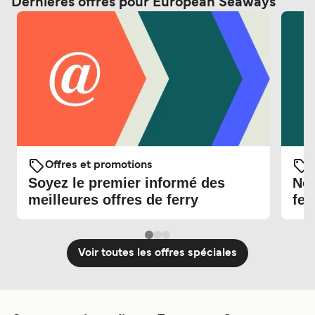
Dernières offres pour European Seaways
Offres et promotions
O
Soyez le premier informé des
Nou
meilleures offres de ferry
fer
Voir toutes les offres spéciales