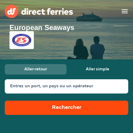
European Seaways
Compagnies de ferry
Pays
Billet de bateau
Aller-retour
Aller simple
Traversées et ports
Hébergement
Ferries
Entrez un port, un pays ou un opérateur
Canada (FR)
Rechercher
Mon Compte
Suisse (FR)
France
Service Client
Belgique (FR)
Maroc (FR)