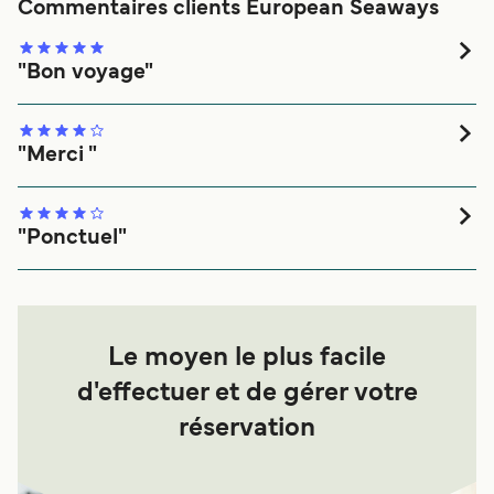
Commentaires clients European Seaways
"Bon voyage"
A l heure, fiable, cabines correctes. Toutes est bien
déroulé.
"Merci "
tutto bene
"Ponctuel"
Dommage qu'un seul restaurant etait ouvert.
Le moyen le plus facile
d'effectuer et de gérer votre
réservation