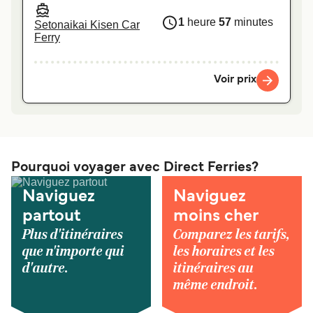
1
heure
57
minutes
Setonaikai Kisen Car
Ferry
Voir prix
Pourquoi voyager avec Direct Ferries?
Naviguez
Naviguez
partout
moins cher
Plus d'itinéraires
Comparez les tarifs,
que n'importe qui
les horaires et les
d'autre.
itinéraires au
même endroit.