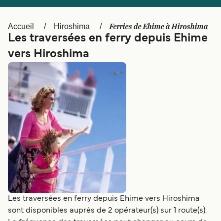
Canada
België (NL)
Ελλάδα
Polska
Ferries de Ehime à Hiroshima
Accueil
Hiroshima
Les traversées en ferry depuis Ehime
Deutschland
Schweiz (DE)
vers Hiroshima
Norge
Україна
Indonesia
المغرب
Les traversées en ferry depuis Ehime vers Hiroshima
sont disponibles auprès de 2 opérateur(s) sur 1 route(s).