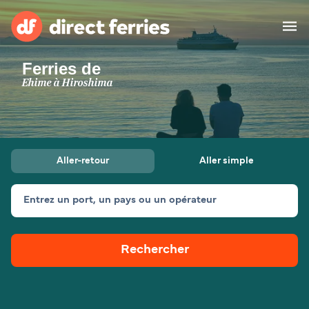
Ferries de
Compagnies de ferry
Ehime à Hiroshima
Pays
Billet de bateau
Aller-retour
Aller simple
Traversées et ports
Hébergement
Ferries
Entrez un port, un pays ou un opérateur
Canada (FR)
Rechercher
Mon Compte
Suisse (FR)
France
Service Client
Belgique (FR)
Maroc (FR)