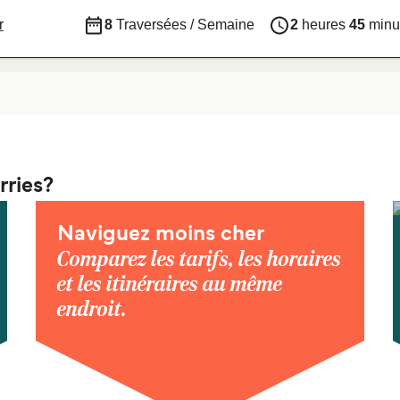
r
8
Traversées / Semaine
2
heures
45
minu
rries?
Naviguez moins cher
Comparez les tarifs, les horaires
et les itinéraires au même
endroit.