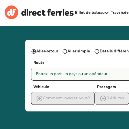
Billet de bateau
Traversée
Aller-retour
Aller simple
Détails différent
Route
Entrez un port, un pays ou un opérateur
Véhicule
Passagers
Comment voyagez-vous?
0
Adultes