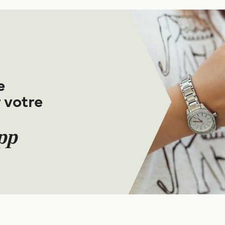
e
 votre
App