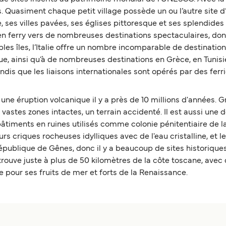
Quasiment chaque petit village possède un ou l’autre site d’i
ses villes pavées, ses églises pittoresque et ses splendides pl
er en ferry vers de nombreuses destinations spectaculaires, d
bles îles, l’Italie offre un nombre incomparable de destinations
que, ainsi qu’à de nombreuses destinations en Grèce, en Tunis
dis que les liaisons internationales sont opérés par des ferri
une éruption volcanique il y a près de 10 millions d'années. Gr
 vastes zones intactes, un terrain accidenté. Il est aussi une 
bâtiments en ruines utilisés comme colonie pénitentiaire de l
urs criques rocheuses idylliques avec de l'eau cristalline, et 
République de Gênes, donc il y a beaucoup de sites historique
 trouve juste à plus de 50 kilomètres de la côte toscane, avec
ée pour ses fruits de mer et forts de la Renaissance.