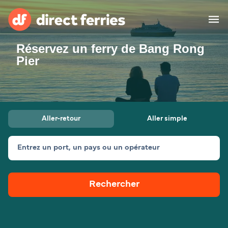
Réservez un ferry de Bang Rong
Compagnies de ferry
Pier
Pays
Billet de bateau
Aller-retour
Aller simple
Traversées et ports
Hébergement
Ferries
Entrez un port, un pays ou un opérateur
Canada (FR)
Rechercher
Mon Compte
Suisse (FR)
France
Service Client
Belgique (FR)
Maroc (FR)