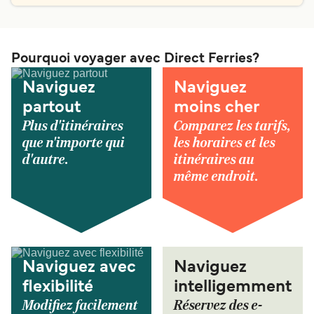
Pourquoi voyager avec Direct Ferries?
Naviguez
Naviguez
partout
moins cher
Plus d'itinéraires
Comparez les tarifs,
que n'importe qui
les horaires et les
d'autre.
itinéraires au
même endroit.
Naviguez avec
Naviguez
flexibilité
intelligemment
Modifiez facilement
Réservez des e-