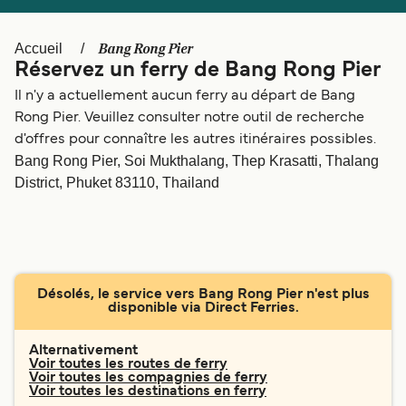
Canada
België (NL)
Ελλάδα
Polska
Bang Rong Pier
Accueil
Réservez un ferry de Bang Rong Pier
Deutschland
Schweiz (DE)
Il n'y a actuellement aucun ferry au départ de Bang
Norge
Україна
Rong Pier. Veuillez consulter notre outil de recherche
d'offres pour connaître les autres itinéraires possibles.
Indonesia
المغرب
Bang Rong Pier, Soi Mukthalang, Thep Krasatti, Thalang
District, Phuket 83110, Thailand
Désolés, le service vers Bang Rong Pier n'est plus
disponible via Direct Ferries.
Alternativement
Voir toutes les routes de ferry
Voir toutes les compagnies de ferry
Voir toutes les destinations en ferry