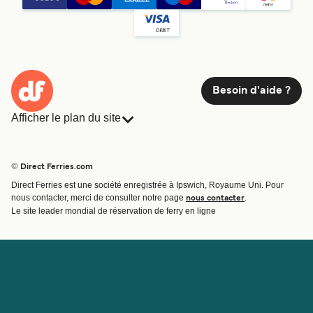
Besoin d'aide ?
Afficher le plan du site
Ferries
Réservations
Pays
Hébergement
© Direct Ferries.com
Compagnies de ferry
Direct Ferries est une société enregistrée à Ipswich, Royaume Uni. Pour
Traversées et ports
nous contacter, merci de consulter notre page
.
nous contacter
Billet de bateau
Le site leader mondial de réservation de ferry en ligne
Compte
Aide et assistance
Gérer ma réservation
Contactez nous
Confirmation de la réservation
Service Client
Aide