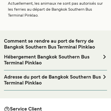
Actuellement, les animaux ne sont pas autorisés sur
les ferries au départ de Bangkok Southern Bus
Terminal Pinklao.
Comment se rendre au port de ferry de
Bangkok Southern Bus Terminal Pinklao
Hébergement Bangkok Southern Bus
Terminal Pinklao
Si vous souhaitez passer la nuit au port de ferry de
Bangkok Southern Bus Terminal Pinklao ou à proximité,
Adresse du port de Bangkok Southern Bus
avant ou après votre voyage ou si vous êtes à la recherche
Terminal Pinklao
de logements pour votre séjour, merci de bien vouloir
147-147/2 Boromratchonnanee Road, Arun Amarin
visiter notre page
Hébergement Bangkok Southern Bus
Subdistrict, Bang Khun Non District, Bangkok 10700
afin de bénéficier des meilleurs prix de
Terminal Pinklao
notre large sélection de logements en ligne !
Service Client