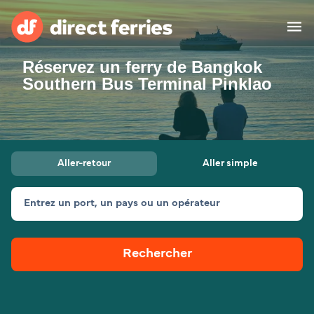
Réservez un ferry de Bangkok
Compagnies de ferry
Southern Bus Terminal Pinklao
Pays
Billet de bateau
Aller-retour
Aller simple
Traversées et ports
Hébergement
Ferries
Entrez un port, un pays ou un opérateur
Canada (FR)
Rechercher
Mon Compte
Suisse (FR)
France
Service Client
Belgique (FR)
Maroc (FR)