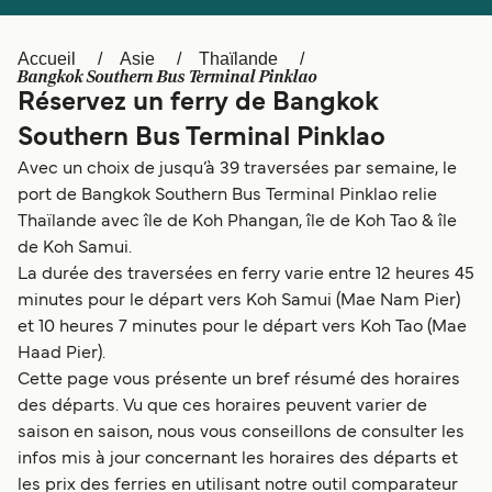
Canada
België (NL)
Ελλάδα
Polska
Accueil
Asie
Thaïlande
Bangkok Southern Bus Terminal Pinklao
Deutschland
Schweiz (DE)
Réservez un ferry de Bangkok
Southern Bus Terminal Pinklao
Norge
Україна
Avec un choix de jusqu’à 39 traversées par semaine, le
Indonesia
المغرب
port de Bangkok Southern Bus Terminal Pinklao relie
Thaïlande avec île de Koh Phangan, île de Koh Tao & île
de Koh Samui.
La durée des traversées en ferry varie entre 12 heures 45
minutes pour le départ vers Koh Samui (Mae Nam Pier)
et 10 heures 7 minutes pour le départ vers Koh Tao (Mae
Haad Pier).
Cette page vous présente un bref résumé des horaires
des départs. Vu que ces horaires peuvent varier de
saison en saison, nous vous conseillons de consulter les
infos mis à jour concernant les horaires des départs et
les prix des ferries en utilisant notre outil comparateur