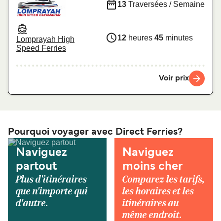
13
Traversées / Semaine
12
heures
45
minutes
Lomprayah High
Speed Ferries
Voir prix
Pourquoi voyager avec Direct Ferries?
Naviguez
Naviguez
partout
moins cher
Plus d'itinéraires
Comparez les tarifs,
que n'importe qui
les horaires et les
d'autre.
itinéraires au
même endroit.