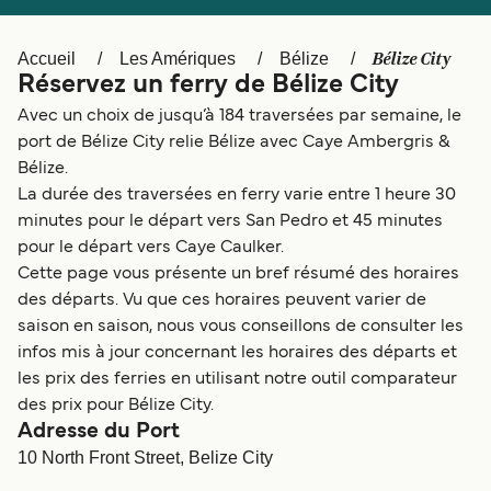
Canada
België (NL)
Ελλάδα
Polska
Bélize City
Accueil
Les Amériques
Bélize
Réservez un ferry de Bélize City
Deutschland
Schweiz (DE)
Avec un choix de jusqu’à 184 traversées par semaine, le
Norge
Україна
port de Bélize City relie Bélize avec Caye Ambergris &
Bélize.
Indonesia
المغرب
La durée des traversées en ferry varie entre 1 heure 30
minutes pour le départ vers San Pedro et 45 minutes
pour le départ vers Caye Caulker.
Cette page vous présente un bref résumé des horaires
des départs. Vu que ces horaires peuvent varier de
saison en saison, nous vous conseillons de consulter les
infos mis à jour concernant les horaires des départs et
les prix des ferries en utilisant notre outil comparateur
des prix pour Bélize City.
Adresse du Port
10 North Front Street, Belize City