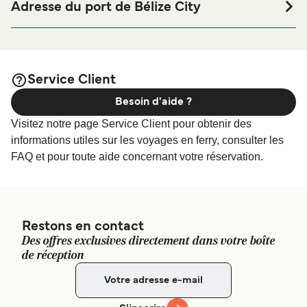
City ou à proximité, avant ou après votre voyage ou si vous
Adresse du port de Bélize City
êtes à la recherche de logements pour votre séjour, merci
10 North Front Street, Belize City
de bien vouloir visiter notre page
Hébergement Bélize
afin de bénéficier des meilleurs prix de notre large
City
sélection de logements en ligne !
Service Client
Besoin d'aide ?
Visitez notre page Service Client pour obtenir des
informations utiles sur les voyages en ferry, consulter les
FAQ et pour toute aide concernant votre réservation.
Restons en contact
Des offres exclusives directement dans votre boîte
de réception