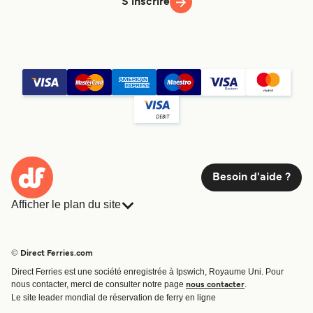
S'inscrire
Besoin d'aide ?
Afficher le plan du site
Ferries
Réservations
Pays
Hébergement
© Direct Ferries.com
Compagnies de ferry
Direct Ferries est une société enregistrée à Ipswich, Royaume Uni. Pour
Traversées et ports
nous contacter, merci de consulter notre page
.
nous contacter
Billet de bateau
Le site leader mondial de réservation de ferry en ligne