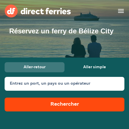
Réservez un ferry de Bélize City
Compagnies de ferry
Pays
Billet de bateau
Aller-retour
Aller simple
Traversées et ports
Hébergement
Ferries
Entrez un port, un pays ou un opérateur
Canada (FR)
Rechercher
Mon Compte
Suisse (FR)
France
Service Client
Belgique (FR)
Maroc (FR)