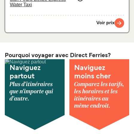
Water Taxi
Voir prix
Pourquoi voyager avec Direct Ferries?
Naviguez
Naviguez
partout
moins cher
Plus d'itinéraires
Comparez les tarifs,
que n'importe qui
les horaires et les
d'autre.
itinéraires au
même endroit.