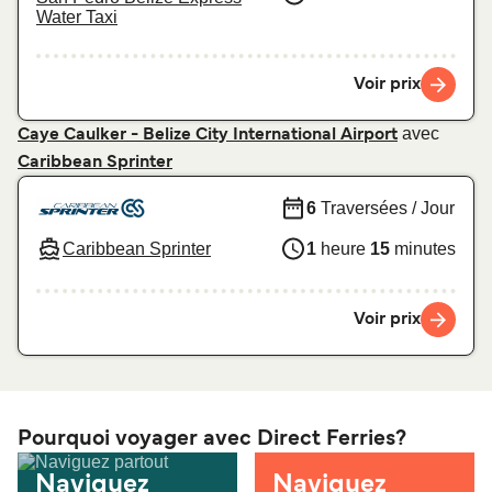
Water Taxi
Voir prix
avec
Caye Caulker - Belize City International Airport
Caribbean Sprinter
6
Traversées / Jour
Caribbean Sprinter
1
heure
15
minutes
Voir prix
Pourquoi voyager avec Direct Ferries?
Naviguez
Naviguez