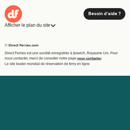
Besoin d'aide ?
Afficher le plan du site
Ferries
Réservations
Pays
Hébergement
© Direct Ferries.com
Compagnies de ferry
Direct Ferries est une société enregistrée à Ipswich, Royaume Uni. Pour
Traversées et ports
nous contacter, merci de consulter notre page
.
nous contacter
Billet de bateau
Le site leader mondial de réservation de ferry en ligne
Compte
Aide et assistance
Gérer ma réservation
Contactez nous
Confirmation de la réservation
Service Client
Aide
À propos de Direct
Travaillez avec nous
Ferries
Programme d'affiliation
Sites internationaux
Programme d'agent