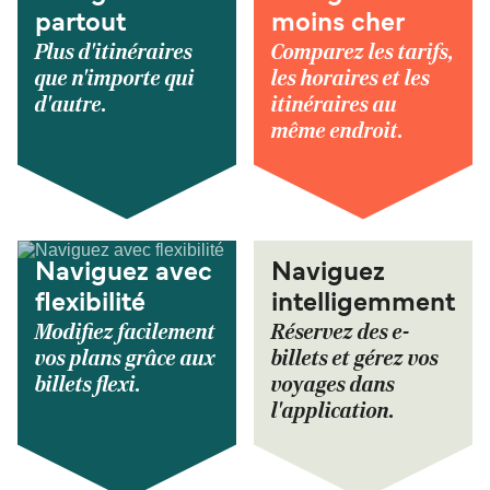
partout
moins cher
Plus d'itinéraires
Comparez les tarifs,
que n'importe qui
les horaires et les
d'autre.
itinéraires au
même endroit.
Naviguez avec
Naviguez
flexibilité
intelligemment
Modifiez facilement
Réservez des e-
vos plans grâce aux
billets et gérez vos
billets flexi.
voyages dans
l'application.