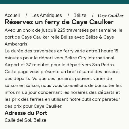
Canada
België (NL)
Ελλάδα
Polska
Caye Caulker
Accueil
Les Amériques
Bélize
Réservez un ferry de Caye Caulker
Deutschland
Schweiz (DE)
Avec un choix de jusqu’à 225 traversées par semaine, le
Norge
Україна
port de Caye Caulker relie Bélize avec Bélize & Caye
Ambergris.
Indonesia
المغرب
La durée des traversées en ferry varie entre 1 heure 15
minutes pour le départ vers Belize City International
Airport et 37 minutes pour le départ vers San Pedro.
Cette page vous présente un bref résumé des horaires
des départs. Vu que ces horaires peuvent varier de
saison en saison, nous vous conseillons de consulter les
infos mis à jour concernant les horaires des départs et
les prix des ferries en utilisant notre outil comparateur
des prix pour Caye Caulker.
Adresse du Port
Calle del Sol, Belize