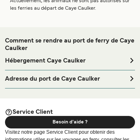
Actuellement, les animaux ne sont pas autorisés sur
les ferries au départ de Caye Caulker.
Comment se rendre au port de ferry de Caye
Caulker
Hébergement Caye Caulker
Si vous souhaitez passer la nuit au port de ferry de Caye
Caulker ou à proximité, avant ou après votre voyage ou si
Adresse du port de Caye Caulker
vous êtes à la recherche de logements pour votre séjour,
Calle del Sol, Belize
merci de bien vouloir visiter notre page
Hébergement
afin de bénéficier des meilleurs prix de notre
Caye Caulker
large sélection de logements en ligne !
Service Client
Besoin d'aide ?
Visitez notre page Service Client pour obtenir des
informations utiles sur les voyages en ferry, consulter les