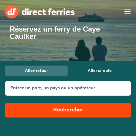
Réservez un ferry de Caye
Compagnies de ferry
Caulker
Pays
Billet de bateau
Aller-retour
Aller simple
Traversées et ports
Hébergement
Ferries
Entrez un port, un pays ou un opérateur
Canada (FR)
Rechercher
Mon Compte
Suisse (FR)
France
Service Client
Belgique (FR)
Maroc (FR)