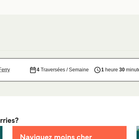
Ferry
4
Traversées / Semaine
1
heure
30
minut
rries?
Naviguez moins cher