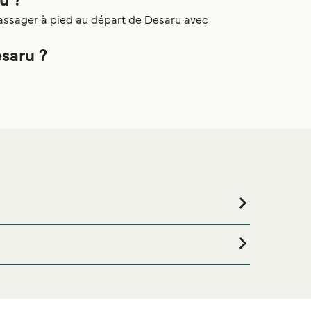
u ?
passager à pied au départ de Desaru avec
saru ?
êtes à la recherche de logements pour votre séjour,
sélection de logements en ligne !