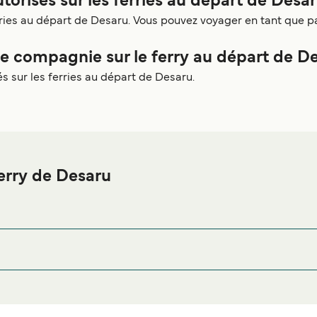
torisés sur les ferries au départ de Desar
erries au départ de Desaru. Vous pouvez voyager en tant que 
 compagnie sur le ferry au départ de De
s sur les ferries au départ de Desaru.
erry de Desaru
e Desaru ou à proximité, avant ou après votre voyage ou si vous 
afin de bénéficier des meilleurs prix de notre large 
nt Desaru
war, Johor, Malaysia