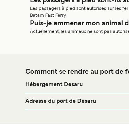
Les passagers à pied sont-ils au
Les passagers à pied sont autorisés sur les f
Batam Fast Ferry.
Puis-je emmener mon animal de
Actuellement, les animaux ne sont pas autorisé
Comment se rendre au port de f
Hébergement Desaru
Si vous souhaitez passer la nuit au port de ferry d
merci de bien vouloir visiter notre page
Hébergeme
Adresse du port de Desaru
Jalan Dermaga, Desaru Coast, 81930 Bandar Pena