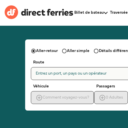
Billet de bateau
Traversée
Aller-retour
Aller simple
Détails différent
Route
Entrez un port, un pays ou un opérateur
Véhicule
Passagers
Comment voyagez-vous?
0
Adultes