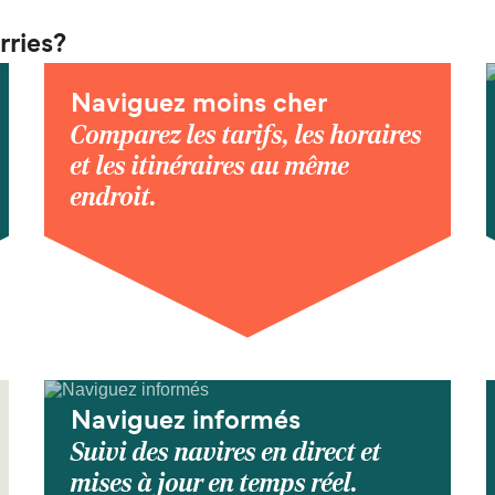
rries?
Naviguez moins cher
Comparez les tarifs, les horaires
et les itinéraires au même
endroit.
Naviguez informés
Suivi des navires en direct et
mises à jour en temps réel.