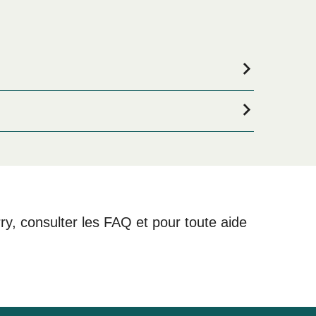
s êtes à la recherche de logements pour votre
e large sélection de logements en ligne !
rry, consulter les FAQ et pour toute aide