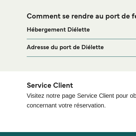
Comment se rendre au port de fe
Hébergement Diélette
Si vous souhaitez passer la nuit au port de ferry d
séjour, merci de bien vouloir visiter notre page
Héb
Adresse du port de Diélette
Port de Dielette, Dielette, 50340 Tréauville
Service Client
Visitez notre page Service Client pour ob
concernant votre réservation.