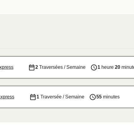
xpress
2
Traversées / Semaine
1
heure
20
minut
Express
1
Traversée / Semaine
55
minutes