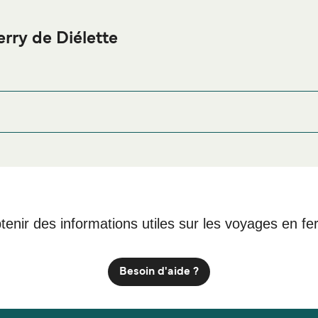
rry de Diélette
e Diélette ou à proximité, avant ou après votre voyage ou si vou
afin de bénéficier des meilleurs prix de notr
ergement Diélette
tenir des informations utiles sur les voyages en fe
Besoin d'aide ?