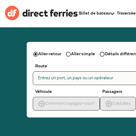
Billet de bateau
Traversée
Aller-retour
Aller simple
Détails différent
Route
Entrez un port, un pays ou un opérateur
Véhicule
Passagers
Comment voyagez-vous?
0
Adultes