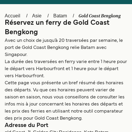
Canada
België (NL)
Ελλάδα
Polska
Gold Coast Bengkong
Accueil
Asie
Batam
Réservez un ferry de Gold Coast
Deutschland
Schweiz (DE)
Bengkong
Norge
Україна
Avec un choix de jusqu’à 20 traversées par semaine, le
port de Gold Coast Bengkong relie Batam avec
Indonesia
المغرب
Singapour.
La durée des traversées en ferry varie entre 1 heure pour
le départ vers Harbourfront et 1 heure pour le départ
vers Harbourfront.
Cette page vous présente un bref résumé des horaires
des départs. Vu que ces horaires peuvent varier de
saison en saison, nous vous conseillons de consulter les
infos mis à jour concernant les horaires des départs et
les prix des ferries en utilisant notre outil comparateur
des prix pour Gold Coast Bengkong.
Adresse du Port