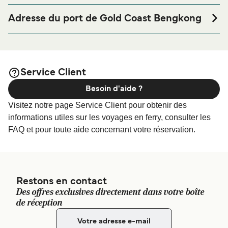
Si vous souhaitez passer la nuit au port de ferry de Gold
Coast Bengkong ou à proximité, avant ou après votre
Adresse du port de Gold Coast Bengkong
voyage ou si vous êtes à la recherche de logements pour
old Coast, Jl. Golden City Residence, Kota Batam,
votre séjour, merci de bien vouloir visiter notre page
Kepulauan Riau 29432, Indonesia
afin de bénéficier
Hébergement Gold Coast Bengkong
des meilleurs prix de notre large sélection de logements
Service Client
en ligne !
Besoin d'aide ?
Visitez notre page Service Client pour obtenir des
informations utiles sur les voyages en ferry, consulter les
FAQ et pour toute aide concernant votre réservation.
Restons en contact
Des offres exclusives directement dans votre boîte
de réception