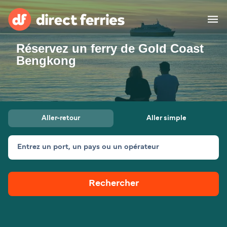
Réservez un ferry de Gold Coast
Compagnies de ferry
Bengkong
Pays
Billet de bateau
Aller-retour
Aller simple
Traversées et ports
Hébergement
Ferries
Entrez un port, un pays ou un opérateur
Canada (FR)
Rechercher
Mon Compte
Suisse (FR)
France
Service Client
Belgique (FR)
Maroc (FR)