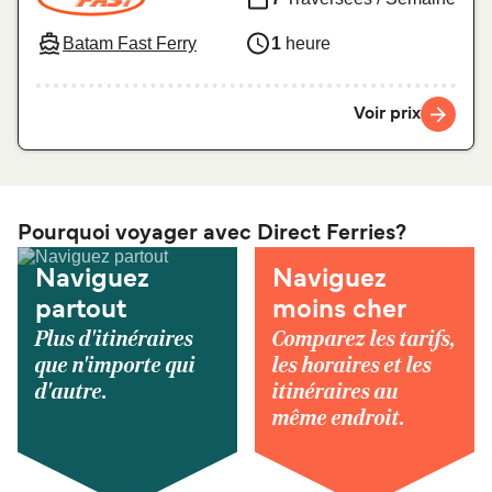
Batam Fast Ferry
1
heure
Voir prix
Pourquoi voyager avec Direct Ferries?
Naviguez
Naviguez
partout
moins cher
Plus d'itinéraires
Comparez les tarifs,
que n'importe qui
les horaires et les
d'autre.
itinéraires au
même endroit.