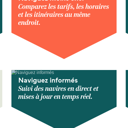
Comparez les tarifs, les horaires
et les itinéraires au même
endroit.
Naviguez informés
Suivi des navires en direct et
mises à jour en temps réel.