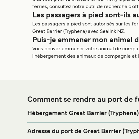
ferries, consultez notre outil de recherche d'off
Les passagers à pied sont-ils au
Les passagers à pied sont autorisés sur les fe
Great Barrier (Tryphena) avec Sealink NZ.
Puis-je emmener mon animal de 
Vous pouvez emmener votre animal de compagnie
l'hébergement des animaux de compagnie et les t
Comment se rendre au port de fe
Hébergement Great Barrier (Tryphena)
Si vous souhaitez passer la nuit au port de ferry d
pour votre séjour, merci de bien vouloir visiter not
Adresse du port de Great Barrier (Tryp
logements en ligne !