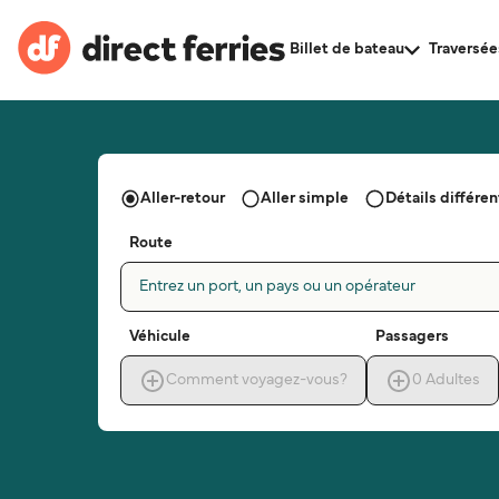
Billet de bateau
Traversée
Aller-retour
Aller simple
Détails différent
Route
Entrez un port, un pays ou un opérateur
Véhicule
Passagers
Comment voyagez-vous?
0
Adultes