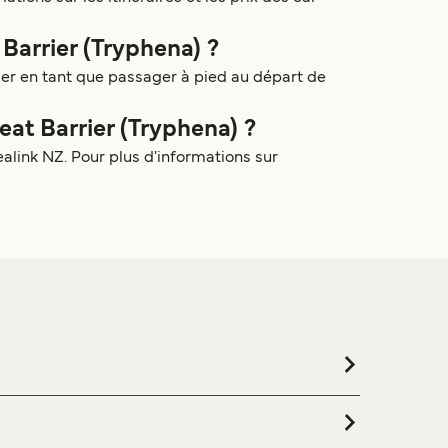
 Barrier (Tryphena) ?
ager en tant que passager à pied au départ de
at Barrier (Tryphena) ?
link NZ. Pour plus d'informations sur
 voyage ou si vous êtes à la recherche de logements
r des meilleurs prix de notre large sélection de