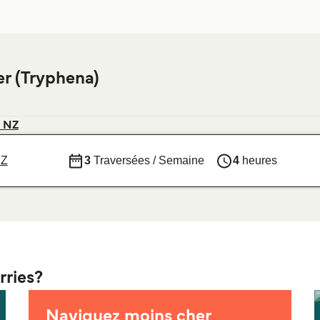
er (Tryphena)
k NZ
NZ
3
Traversées / Semaine
4
heures
rries?
Naviguez moins cher