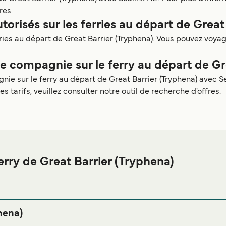
res.
torisés sur les ferries au départ de Great
rries au départ de Great Barrier (Tryphena). Vous pouvez voy
compagnie sur le ferry au départ de Gre
 sur le ferry au départ de Great Barrier (Tryphena) avec Sea
arifs, veuillez consulter notre outil de recherche d'offres.
rry de Great Barrier (Tryphena)
e Great Barrier (Tryphena) ou à proximité, avant ou après votre
re page
afin de bénéficie
Hébergement Great Barrier (Tryphena)
hena)