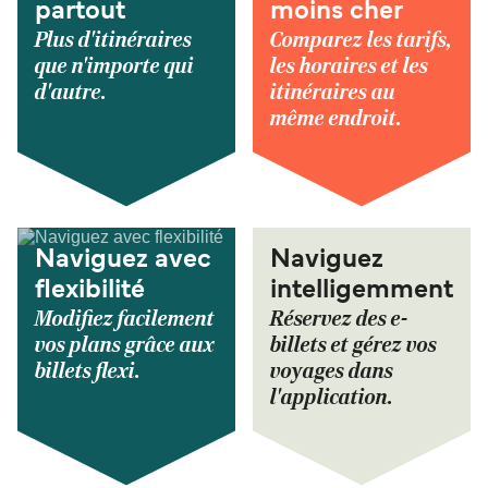
partout
moins cher
Plus d'itinéraires
Comparez les tarifs,
que n'importe qui
les horaires et les
d'autre.
itinéraires au
même endroit.
Naviguez avec
Naviguez
flexibilité
intelligemment
Modifiez facilement
Réservez des e-
vos plans grâce aux
billets et gérez vos
billets flexi.
voyages dans
l'application.