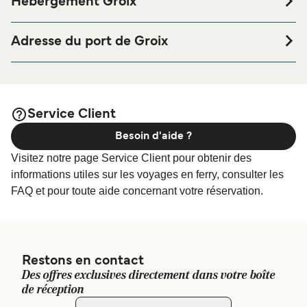
Hébergement Groix
Si vous souhaitez passer la nuit au port de ferry de Groix
ou à proximité, avant ou après votre voyage ou si vous
Adresse du port de Groix
êtes à la recherche de logements pour votre séjour, merci
Compagnie Océane | Port Tudy, 56590 Groix, France
de bien vouloir visiter notre page
afin
Hébergement Groix
de bénéficier des meilleurs prix de notre large sélection de
logements en ligne !
Service Client
Besoin d'aide ?
Visitez notre page Service Client pour obtenir des
informations utiles sur les voyages en ferry, consulter les
FAQ et pour toute aide concernant votre réservation.
Restons en contact
Des offres exclusives directement dans votre boîte
de réception