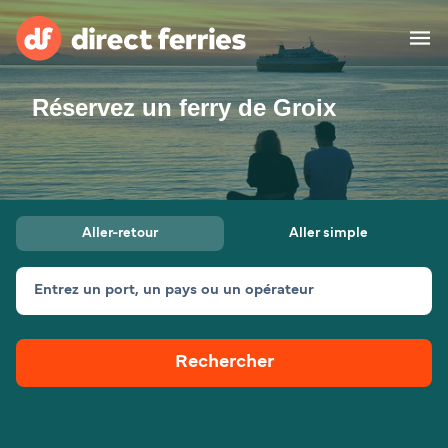
Réservez un ferry de Groix
Compagnies de ferry
Pays
Billet de bateau
Aller-retour
Aller simple
Traversées et ports
Hébergement
Ferries
Entrez un port, un pays ou un opérateur
Canada (FR)
Rechercher
Mon Compte
Suisse (FR)
France
Service Client
Belgique (FR)
Maroc (FR)