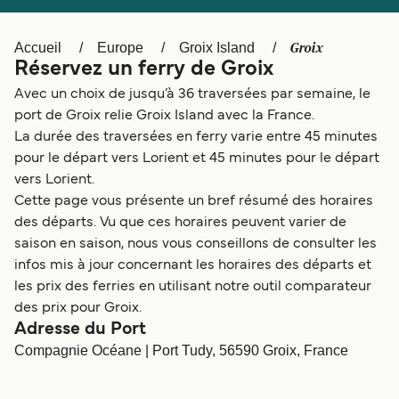
Canada
België (NL)
Ελλάδα
Polska
Groix
Accueil
Europe
Groix Island
Réservez un ferry de Groix
Deutschland
Schweiz (DE)
Avec un choix de jusqu’à 36 traversées par semaine, le
Norge
Україна
port de Groix relie Groix Island avec la France.
La durée des traversées en ferry varie entre 45 minutes
Indonesia
المغرب
pour le départ vers Lorient et 45 minutes pour le départ
vers Lorient.
Cette page vous présente un bref résumé des horaires
des départs. Vu que ces horaires peuvent varier de
saison en saison, nous vous conseillons de consulter les
infos mis à jour concernant les horaires des départs et
les prix des ferries en utilisant notre outil comparateur
des prix pour Groix.
Adresse du Port
Compagnie Océane | Port Tudy, 56590 Groix, France