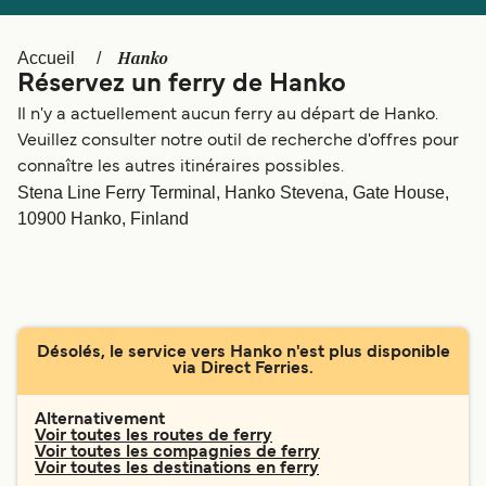
Canada
België (NL)
Ελλάδα
Polska
Hanko
Accueil
Réservez un ferry de Hanko
Deutschland
Schweiz (DE)
Il n'y a actuellement aucun ferry au départ de Hanko.
Norge
Україна
Veuillez consulter notre outil de recherche d'offres pour
connaître les autres itinéraires possibles.
Indonesia
المغرب
Stena Line Ferry Terminal, Hanko Stevena, Gate House,
10900 Hanko, Finland
Désolés, le service vers Hanko n'est plus disponible
via Direct Ferries.
Alternativement
Voir toutes les routes de ferry
Voir toutes les compagnies de ferry
Voir toutes les destinations en ferry