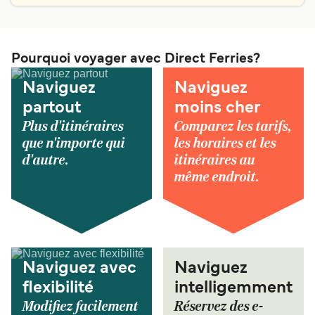
Pourquoi voyager avec Direct Ferries?
Naviguez
Naviguez
partout
moins cher
Plus d'itinéraires
Comparez les tarifs,
que n'importe qui
les horaires et les
d'autre.
itinéraires au
même endroit.
Naviguez avec
Naviguez
flexibilité
intelligemment
Modifiez facilement
Réservez des e-