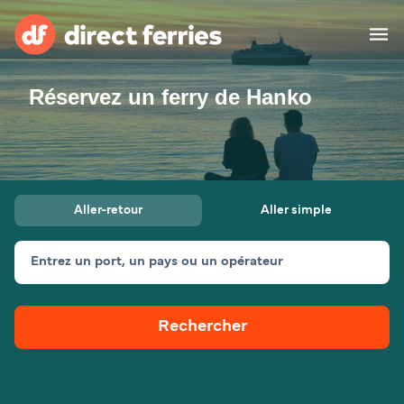
Réservez un ferry de Hanko
Compagnies de ferry
Pays
Billet de bateau
Aller-retour
Aller simple
Traversées et ports
Hébergement
Ferries
Entrez un port, un pays ou un opérateur
Canada (FR)
Rechercher
Mon Compte
Suisse (FR)
France
Service Client
Belgique (FR)
Maroc (FR)