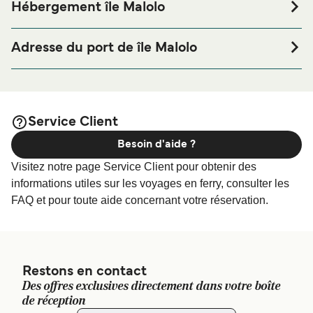
Hébergement île Malolo
Si vous souhaitez passer la nuit au port de ferry de île
Malolo ou à proximité, avant ou après votre voyage ou si
Adresse du port de île Malolo
vous êtes à la recherche de logements pour votre séjour,
Malolo Island Resort, Malolo Island, Mamanuca Island
merci de bien vouloir visiter notre page
Hébergement île
afin de bénéficier des meilleurs prix de notre large
Malolo
sélection de logements en ligne !
Service Client
Besoin d'aide ?
Visitez notre page Service Client pour obtenir des
informations utiles sur les voyages en ferry, consulter les
FAQ et pour toute aide concernant votre réservation.
Restons en contact
Des offres exclusives directement dans votre boîte
de réception