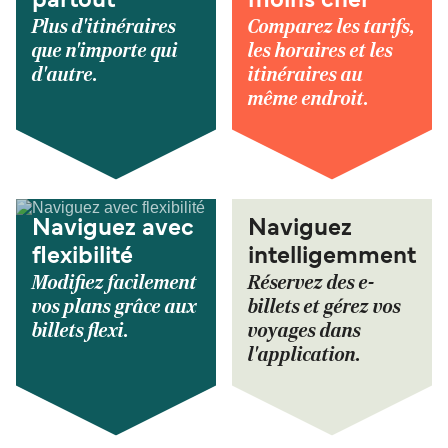
partout
moins cher
Plus d'itinéraires
Comparez les tarifs,
que n'importe qui
les horaires et les
d'autre.
itinéraires au
même endroit.
Naviguez avec
Naviguez
flexibilité
intelligemment
Modifiez facilement
Réservez des e-
vos plans grâce aux
billets et gérez vos
billets flexi.
voyages dans
l'application.