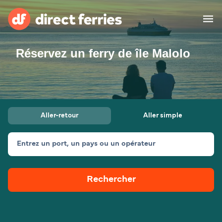
Réservez un ferry de île Malolo
Compagnies de ferry
Pays
Billet de bateau
Aller-retour
Aller simple
Traversées et ports
Hébergement
Ferries
Entrez un port, un pays ou un opérateur
Canada (FR)
Rechercher
Mon Compte
Suisse (FR)
France
Service Client
Belgique (FR)
Maroc (FR)